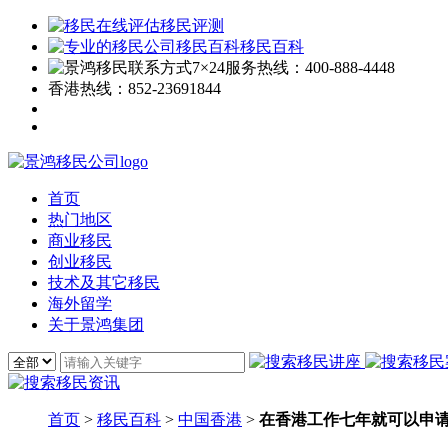
移民评测
移民百科
7×24服务热线：
400-888-4448
香港热线：
852-23691844
首页
热门地区
商业移民
创业移民
技术及其它移民
海外留学
关于景鸿集团
首页
>
移民百科
>
中国香港
>
在香港工作七年就可以申