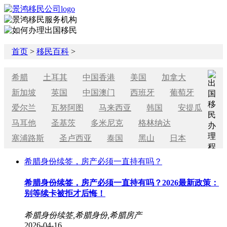
首页
>
移民百科
>
希腊
土耳其
中国香港
美国
加拿大
新加坡
英国
中国澳门
西班牙
葡萄牙
爱尔兰
瓦努阿图
马来西亚
韩国
安提瓜
马耳他
圣基茨
多米尼克
格林纳达
塞浦路斯
圣卢西亚
泰国
黑山
日本
希腊身份续签，房产必须一直持有吗？
希腊身份续签，房产必须一直持有吗？2026最新政策：
别等续卡被拒才后悔！
希腊身份续签,希腊身份,希腊房产
2026-04-16