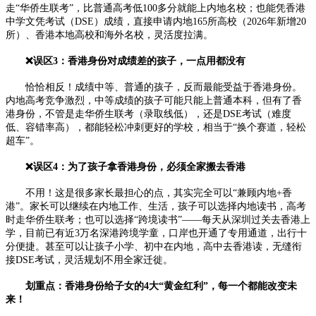
走“华侨生联考”，比普通高考低100多分就能上内地名校；也能凭香港
中学文凭考试（DSE）成绩，直接申请内地165所高校（2026年新增20
所）、香港本地高校和海外名校，灵活度拉满。
❌误区3：香港身份对成绩差的孩子，一点用都没有
恰恰相反！成绩中等、普通的孩子，反而最能受益于香港身份。
内地高考竞争激烈，中等成绩的孩子可能只能上普通本科，但有了香
港身份，不管是走华侨生联考（录取线低），还是DSE考试（难度
低、容错率高），都能轻松冲刺更好的学校，相当于“换个赛道，轻松
超车”。
❌误区4：为了孩子拿香港身份，必须全家搬去香港
不用！这是很多家长最担心的点，其实完全可以“兼顾内地+香
港”。家长可以继续在内地工作、生活，孩子可以选择内地读书，高考
时走华侨生联考；也可以选择“跨境读书”——每天从深圳过关去香港上
学，目前已有近3万名深港跨境学童，口岸也开通了专用通道，出行十
分便捷。甚至可以让孩子小学、初中在内地，高中去香港读，无缝衔
接DSE考试，灵活规划不用全家迁徙。
划重点：香港身份给子女的4大“黄金红利”，每一个都能改变未
来！