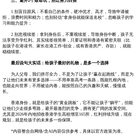
三、避开2个致命坑，别让努力白费
1.别盲目跟风：不看自己的条件，硬冲优才、高才，导致申请被
拒，浪费时间和精力；也别轻信“拿身份就能保送名校”，忽略孩子的学
习和能力提升；
2.别忽视续签：拿到身份后，不重视续签，导致身份中断，孩子无
法享受升学红利。其实续签很简单，只要证明和香港有紧密关联（比
如孩子在港读书、家长在港工作/创业，或有香港房产、存款），就能
稳稳续签。
最后说句大实话：给孩子最好的礼物，是多一个选择
为人父母，我们拼尽全力，不是为了让孩子“赢在起跑线”，而是为
了让他们未来有更多选择——不用单靠高考一条路，既能扎根内地，
也能走向世界；不用被迫内卷，能按照自己的兴趣和天赋，慢慢成
长。
香港身份，就是给孩子的“黄金跳板”，它不能让孩子“躺平”，但能
让他们少走很多弯路，避开最激烈的竞争，拥有更广阔的发展空间。
尤其是2026年内地招收香港学生高校增至165所，红利持续升级，现在
规划，就是给孩子的未来多一份保障。
*内容整合自网络/含AI内容仅供参考，具体以官方政策为准。