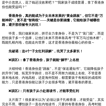
是中介忽悠人，花了钱还没效果吧？”“我家孩子成绩普通，拿了香港身
份也能受益吗？”
香港身份，真的能成为子女未来发展的“黄金跳板”，但它不是“万
能神药”，更不是“智商税”——关键是你要搞懂，它能给孩子铺哪些
路，避开那些被夸大的坑！
毕竟，我们做家长的，拼尽全力拿身份，不是为了“装门面”，而是
想给孩子多一个选择，让他们未来不用单靠高考“千军万马过独木桥”，
既能扎根内地，也能走向世界，这才是香港身份最核心的价值～
先破谣：这4个“子女红利误解”，坑哭了太多家长！
❌误区1：拿了香港身份，孩子就能“躺平”上名校
大错特错！香港身份是“跳板”，不是“保送通知书”。它能降低孩子
的升学门槛、拓宽升学路径，但不是不用努力就能上名校。不管是香
港本地名校、内地高校，还是海外院校，都需要孩子有相应的成绩和
能力，只是香港身份能让孩子少走很多弯路，避开最卷的赛道。
❌误区2：只有孩子从小赴港读书，才能享受红利
太片面了！很多家长以为“必须让孩子扎根香港，才能受益”，其实
完全不用。哪怕孩子一直在内地读书，只要持有香港身份，高考时能