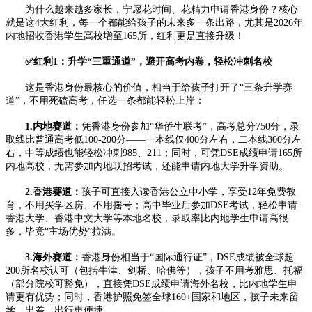
为什么越来越多家长，宁愿花时间、花精力申请香港身份？核心
就是这4大红利，每一个都能给孩子的未来多一条出路，尤其是2026年
内地招收香港学生高校增至165所，红利更是直接升级！
✅红利1：升学“三重通道”，避开高考内卷，轻松冲刺名校
这是香港身份最核心的价值，相当于给孩子打开了“三条升学赛
道”，不用死磕高考，任选一条都能轻松上岸：
1.内地赛道：
凭香港身份参加“华侨生联考”，高考总分750分，录
取线比普通高考低100-200分——一本线仅400分左右，二本线300分左
右，中等成绩也能轻松冲刺985、211；同时，可凭DSE成绩申请165所
内地高校，无需参加内地联招考试，还能申请内地大学升学资助。
2.香港赛道：
孩子可直接入读香港公立中小学，享受12年免费教
育，不用买学区房、不用摇号；高中毕业后参加DSE考试，轻松申请
香港大学、香港中文大学等本地名校，录取率比内地学生申请高很
多，毕竟“主场优势”拉满。
3.海外赛道：
香港身份相当于“国际通行证”，DSE成绩被全球超
200所名校认可（包括牛津、剑桥、哈佛等），孩子不用考雅思、托福
（部分院校可豁免），直接凭DSE成绩申请海外名校，比内地学生申
请更有优势；同时，香港护照免签全球160+国家和地区，孩子未来留
学、出差，出行更便捷。