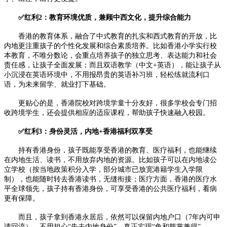
✅红利2：教育环境优质，兼顾中西文化，提升综合能力
香港的教育体系，融合了中式教育的扎实和西式教育的开放，比
内地更注重孩子的个性化发展和综合素质培养。比如香港小学实行校
本教育，不唯分数论，会重点培养孩子的独立思考、表达能力和社会
责任感，让孩子全面发展；而且双语教学（中文+英语），能让孩子从
小沉浸在英语环境中，不用报昂贵的英语补习班，轻松练就流利口
语，为未来留学、就业打下基础。
更贴心的是，香港院校对跨境学童十分友好，很多学校会专门招
收跨境学生，还会提供相应的适应课程，帮助孩子快速融入校园。
✅红利3：身份灵活，内地+香港福利双享受
持有香港身份，孩子既能享受香港的教育、医疗福利，也能继续
在内地生活、读书，不用放弃内地的资源。比如孩子可以在内地读公
立学校（按当地政策积分入学，部分城市已放宽港籍学生入学限
制），也能随时转去香港读书，无缝衔接；医疗方面，香港的医疗水
平全球领先，孩子持有香港身份，可享受香港的公共医疗福利，看病
更有保障。
而且，孩子拿到香港永居后，依然可以保留内地户口（7年内可申
请回流），不用担心“失去内地身份”，真正实现“鱼和熊掌兼得”。