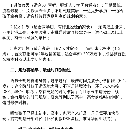
1.进修移民（适合30+宝妈、职场人，学历普通者）：门槛最低、
流程最稳，中文授课专业多，不用死磕英语，一边提升学历，一边给
孩子拿身份，适合想兼顾家庭和身份规划的家长；
2.优才计划（适合高学历、有行业经验的家长）：无需雇主担保，
不用赴港工作、不用读书，审批通过后直接拿身份，适合硕士及以上
学历、有专业成就的家长；
3.高才计划（适合高薪、顶尖人才家长）：审批速度极快（4-6
周），首次获批可拿2年逗留签证，适合年薪≥250万港币，或世界百强
名校本科及以上学历的家长。
二、规划要趁早，最佳时间别错过
给孩子规划香港身份，越早越好，最佳时间是孩子小学阶段（6-12
岁）：这个阶段孩子适应能力强，不管是跨境读书，还是未来衔接
DSE、华侨生联考，都有充足的时间准备；而且家长申请身份、续
签，也有足够的时间规划，避免等到孩子高中、高考前临时抱佛脚，
错过最佳时机。
哪怕孩子已经上初中、高中，也完全来得及，只是需要加快节
奏，提前规划升学路径（比如衔接DSE课程、准备华侨生联考）。