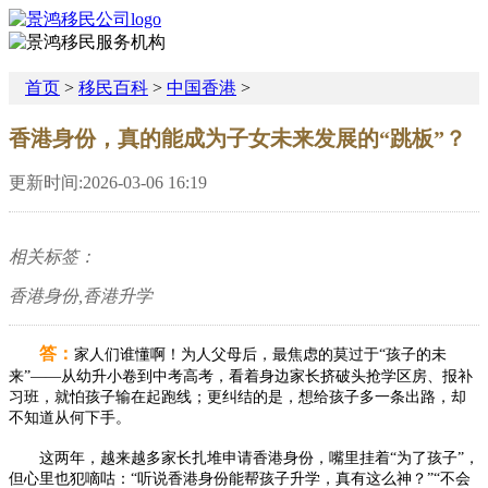
首页
>
移民百科
>
中国香港
>
香港身份，真的能成为子女未来发展的“跳板”？
更新时间:2026-03-06 16:19
相关标签：
香港身份,香港升学
答
：
家人们谁懂啊！为人父母后，最焦虑的莫过于“孩子的未
来”——从幼升小卷到中考高考，看着身边家长挤破头抢学区房、报补
习班，就怕孩子输在起跑线；更纠结的是，想给孩子多一条出路，却
不知道从何下手。
这两年，越来越多家长扎堆申请香港身份，嘴里挂着“为了孩子”，
但心里也犯嘀咕：“听说香港身份能帮孩子升学，真有这么神？”“不会