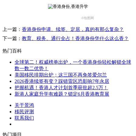
©包图网
上一篇：
香港身份申请、续签、定居，真的有那么复杂？
下一篇：
教育、税务、通行全占！香港身份凭什么这么香？
热门百科
全球第二！权威榜单出炉，一个香港身份轻松解锁全球
数一数二优势！
美国移民排期出炉；这三国不再免签爱尔兰
2026香港续签有变？踩错雷区恐影响7年永居
把握机遇！香港人才计划首季获批超2.5万！
新港人家庭升学有难题？锁定6月香港教育展
关于景鸿
移民评测
联系我们
热门项目