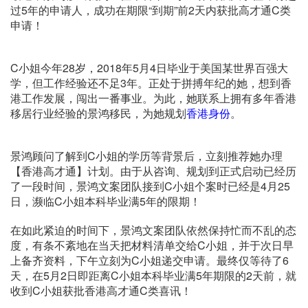
过5年的申请人，成功在期限“到期”前2天内获批高才通C类
申请！
C小姐今年28岁，2018年5月4日毕业于美国某世界百强大
学，但工作经验还不足3年。正处于拼搏年纪的她，想到香
港工作发展，闯出一番事业。为此，她联系上拥有多年香港
移居行业经验的景鸿移民，为她规划
香港身份
。
景鸿顾问了解到C小姐的学历等背景后，立刻推荐她办理
【香港高才通】计划。由于从咨询、规划到正式启动已经历
了一段时间，景鸿文案团队接到C小姐个案时已经是4月25
日，濒临C小姐本科毕业满5年的限期！
在如此紧迫的时间下，景鸿文案团队依然保持忙而不乱的态
度，有条不紊地在当天把材料清单交给C小姐，并于次日早
上备齐资料，下午立刻为C小姐递交申请。最终仅等待了6
天，在5月2日即距离C小姐本科毕业满5年期限的2天前，就
收到C小姐获批香港高才通C类喜讯！