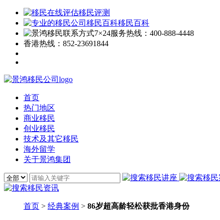
移民评测
移民百科
7×24服务热线：
400-888-4448
香港热线：
852-23691844
首页
热门地区
商业移民
创业移民
技术及其它移民
海外留学
关于景鸿集团
首页
>
经典案例
>
86岁超高龄轻松获批香港身份