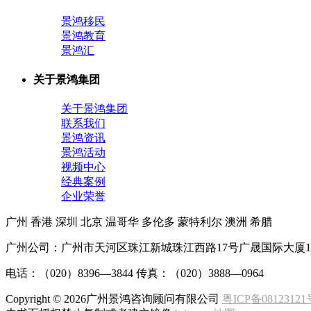
景鸿移民
景鸿教育
景鸿汇
关于景鸿集团
关于景鸿集团
联系我们
景鸿资讯
景鸿活动
视频中心
经典案例
企业荣誉
广州
香港
深圳
北京
温哥华
多伦多
蒙特利尔
澳洲
希腊
广州公司：广州市天河区珠江新城珠江西路17号广晟国际大厦1
电话：（020）8396—3844 传真：（020）3888—0964
Copyright ©
2026广州景鸿咨询顾问有限公司
粤ICP备08123121