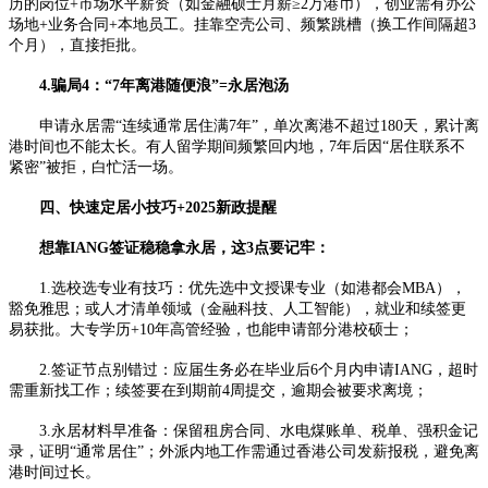
历的岗位+市场水平薪资（如金融硕士月薪≥2万港币），创业需有办公
场地+业务合同+本地员工。挂靠空壳公司、频繁跳槽（换工作间隔超3
个月），直接拒批。
4.骗局4：“7年离港随便浪”=永居泡汤
申请永居需“连续通常居住满7年”，单次离港不超过180天，累计离
港时间也不能太长。有人留学期间频繁回内地，7年后因“居住联系不
紧密”被拒，白忙活一场。
四、快速定居小技巧+2025新政提醒
想靠IANG签证稳稳拿永居，这3点要记牢：
1.选校选专业有技巧：优先选中文授课专业（如港都会MBA），
豁免雅思；或人才清单领域（金融科技、人工智能），就业和续签更
易获批。大专学历+10年高管经验，也能申请部分港校硕士；
2.签证节点别错过：应届生务必在毕业后6个月内申请IANG，超时
需重新找工作；续签要在到期前4周提交，逾期会被要求离境；
3.永居材料早准备：保留租房合同、水电煤账单、税单、强积金记
录，证明“通常居住”；外派内地工作需通过香港公司发薪报税，避免离
港时间过长。