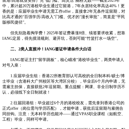
留港/回港就业安排）凭“低门槛、高灵活”圈粉无数——截至2025年
中，累计超20万港校毕业生通过它留港，7年永居转化率高达40%！更
香的是：应届毕业生申请无需工作offer，直接拿2年无条件逗留期，对
比高才通的“百强学历/高收入”门槛、优才的“漫长审批”，简直是“平民
版移民捷径”。
但先别急着掏学费！2025年签证费暴涨8倍、续签要求收紧，想靠
IANG定居，得先摸清规则、避开坑，否则可能“竹篮打水一场空”。
二、2类人直接冲！IANG签证申请条件大白话
IANG签证主打“留学跳板”，核心瞄准“港校毕业生”，两类申请人
对号入座：
1.应届毕业生组：香港22所教育部认可高校的全日制本科/硕士/博
士毕业（含港科大广州校区等大湾区分校），毕业后6个月内申请，无
需雇主担保，直接获批2年逗留期。重点提醒：网课、非全日制学历不
认，必须线下全日制就读！
2.往届回港组：毕业超过6个月的港校校友，需先拿到香港公司的
正式offer（岗位需与学历匹配），才能申请，获批后逗留期与雇佣合
同挂钩。注意：无本科学历也能冲——通过VPAS职业课程（如航空、
工程）毕业，同样可申请。