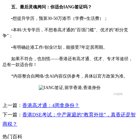
五、最后灵魂拷问：你适合IANG签证吗？
•想提升学历，预算30-50万港币（学费+生活费）；
•本科/大专学历，不想卷高才通的“百强门槛”、优才的“积分竞
争”；
•有明确赴港工作/创业计划，能接受7年定居周期。
如果不符合，也别慌——香港还有高才通、优才、专才等途径，
总有一款适合你！
*内容整合自网络/含AI内容仅供参考，具体以官方政策为准。
©包图网
上一篇：
香港高才通：4周拿身份？
下一篇：
香港DSE考试：中产家庭的“教育外挂”，真香还是智
商税？
热门百科