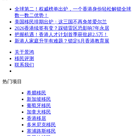
全球第二！权威榜单出炉，一个香港身份轻松解锁全球
数一数二优势！
美国移民排期出炉；这三国不再免签爱尔兰
2026香港续签有变？踩错雷区恐影响7年永居
把握机遇！香港人才计划首季获批超2.5万！
新港人家庭升学有难题？锁定6月香港教育展
关于景鸿
移民评测
联系我们
热门项目
希腊移民
新加坡移民
葡萄牙移民
加拿大移民
香港移居
多米尼克移民
塞浦路斯移民