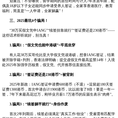
划重点：不管哪类，留学期间的居住时间可计入7年永居年限，配
偶及18岁以下子女还能同步申请受养人签证，全家享香港医疗、教育
福利，简直是“一人申请，全家躺赢”！
三、2025最坑4个骗局！
“38万买假文凭申IANG”“续签挂靠就行”“签证费还是230港币”——
这些话术听听就好，别当真！
1.骗局1：“假文凭也能申港硕”=牢底坐穿
有人花38万买哥伦比亚大学假文凭读港硕，想拿IANG签证，结果
被开除学籍+判刑，香港法律明确：提交虚假文件最高监禁14年！入境
处2025年加强学历核查，假文凭、代开推荐信直接拉黑。
2.骗局2：“签证费还是230港币”=被背刺
2025年新政：IANG签证申请费600港币（不退）+逗留超180天签
证费1300港币，首次申请合计1900港币，比以前涨了8倍！要是一年一
签，7年下来最高花过万，刚毕业月薪1.7万港币的应届生表示“肉疼”。
3.骗局3：“续签躺平就行”=身份作废
首次2年到期后，续签必须满足“真实工作/创业”：受雇需有匹配学