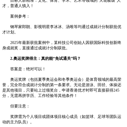
目标人群精准：文化、体育、学术、艺术等领域的“天花板级”人
才，普通人慎入！
案例参考：
钢琴家郎朗、影视明星李冰冰、汤唯等均通过成就计分制获批优
才计划。
2025年最新获批案例中，某科技公司创始人因获国际科技创新终
身成就奖，直接通过成就计分制获批。
2.奥运奖牌得主：真的能“免试通关”吗？
答案是：绝对可以！
奥运奖牌（包括夏季奥运会和冬季奥运会）是体育领域的最高荣
誉，完全符合成就计分制的第一条要求。无论是游泳、田径、体操还
是其他项目，只要站上过领奖台，申请香港优才时即可直接获得245
分，无需再拼学历、工作经验等其他条件！
但要注意：
奖牌需为个人项目或团体项目核心成员（如篮球、足球等团队运
动的主力队员）。