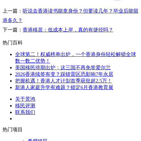
上一篇：
听说去香港读书能拿身份？但要读几年？毕业后能留
港多久？
下一篇：
香港移居：低成本上岸，真的有捷径吗？
热门百科
全球第二！权威榜单出炉，一个香港身份轻松解锁全球
数一数二优势！
美国移民排期出炉；这三国不再免签爱尔兰
2026香港续签有变？踩错雷区恐影响7年永居
把握机遇！香港人才计划首季获批超2.5万！
新港人家庭升学有难题？锁定6月香港教育展
关于景鸿
移民评测
联系我们
热门项目