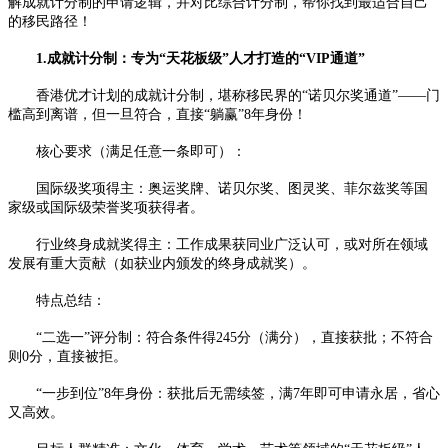
解成就计分制的申请逻辑，并对比综合计分制，帮你找到最适合自己
的移民路径！
1.成就计分制：专为“天花板级”人才打造的“VIP通道”
香港优才计划的成就计分制，堪称移民界的“诺贝尔奖通道”——门
槛高到离谱，但一旦符合，直接“躺赢”8年身份！
核心要求（满足任意一条即可）：
国际级奖项得主：奥运奖牌、诺贝尔奖、图灵奖、菲尔兹奖等国
家级或国际级荣誉奖项获得者。
行业终身成就奖得主：工作成果获同业广泛认可，或对所在领域
发展有重大贡献（如获业内颁发的终身成就奖）。
特点总结：
“二选一”评分制：符合条件得245分（满分），直接获批；不符合
则0分，直接被拒。
“一步到位”8年身份：获批后无需续签，满7年即可申请永居，省心
又高效。