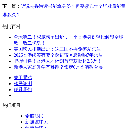
下一篇：
听说去香港读书能拿身份？但要读几年？毕业后能留
港多久？
热门百科
全球第二！权威榜单出炉，一个香港身份轻松解锁全球
数一数二优势！
美国移民排期出炉；这三国不再免签爱尔兰
2026香港续签有变？踩错雷区恐影响7年永居
把握机遇！香港人才计划首季获批超2.5万！
新港人家庭升学有难题？锁定6月香港教育展
关于景鸿
移民评测
联系我们
热门项目
希腊移民
新加坡移民
葡萄牙移民