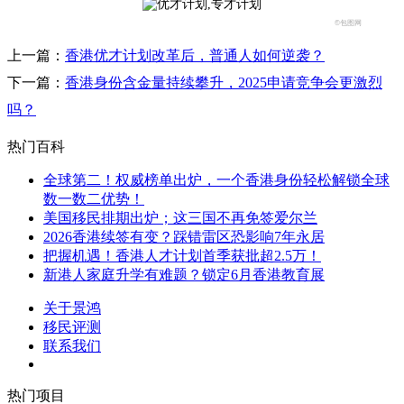
©包图网
上一篇：
香港优才计划改革后，普通人如何逆袭？
下一篇：
香港身份含金量持续攀升，2025申请竞争会更激烈
吗？
热门百科
全球第二！权威榜单出炉，一个香港身份轻松解锁全球
数一数二优势！
美国移民排期出炉；这三国不再免签爱尔兰
2026香港续签有变？踩错雷区恐影响7年永居
把握机遇！香港人才计划首季获批超2.5万！
新港人家庭升学有难题？锁定6月香港教育展
关于景鸿
移民评测
联系我们
热门项目