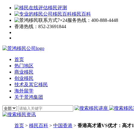
移民评测
移民百科
7×24服务热线：
400-888-4448
香港热线：
852-23691844
首页
热门地区
商业移民
创业移民
技术及其它移民
海外留学
关于景鸿集团
首页
>
移民百科
>
中国香港
>
香港高才通VS优才：高才