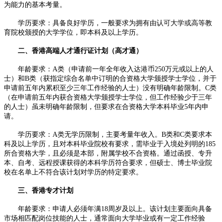
为能力的基本考量。​
学历要求：具备良好学历，一般要求为拥有由认可大学或高等教
育院校颁授的大学学位，即本科及以上学历。
二、香港高端人才通行证计划（高才通）​
年龄要求：A类（申请前一年全年收入达港币250万元或以上的人
士）和B类（获指定综合名单中订明的合资格大学颁授学士学位，并于
申请前五年内累积至少三年工作经验的人士）没有明确年龄限制。C类
（在申请前五年内获合资格大学颁授学士学位，但工作经验少于三年
的人士）虽未明确年龄限制，但要求在合资格大学本科毕业5年内申
请。​
学历要求：A类无学历限制，主要考量年收入。B类和C类要求本
科及以上学历，且对本科毕业院校有要求，需毕业于入境处列明的185
所合资格大学，且必须是本部，附属学校不合资格。通过函授、专升
本、自考、远程授课获得的本科学历符合要求，但硕士、博士毕业院
校在名单上不符合该计划对学历的特定要求。​
三、香港专才计划​
年龄要求：申请人必须年满18周岁及以上。该计划主要面向具备
市场相匹配岗位技能的人士，通常面向大学毕业或有一定工作经验