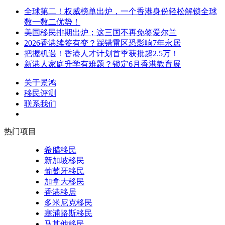
全球第二！权威榜单出炉，一个香港身份轻松解锁全球
数一数二优势！
美国移民排期出炉；这三国不再免签爱尔兰
2026香港续签有变？踩错雷区恐影响7年永居
把握机遇！香港人才计划首季获批超2.5万！
新港人家庭升学有难题？锁定6月香港教育展
关于景鸿
移民评测
联系我们
热门项目
希腊移民
新加坡移民
葡萄牙移民
加拿大移民
香港移居
多米尼克移民
塞浦路斯移民
马其他移民