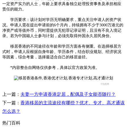
一定资产实力的人士，年龄上要求具备独立处理投资事务及承担相应
责任的能力。​
学历要求：该计划对学历无明确要求，重点关注申请人的资产状
况。申请人需在提出申请前的6个月内，持续拥有不少于3000万港元的
净资产或等值外币，同时需提供无犯罪记录证明，且没有不良入境记
录。若为中国籍人士参与计划，必须先取得外国永久居民身份。​
移居香港的不同途径在年龄和学历方面各有侧重。在选择移居方
式时，申请人应根据自身年龄、学历条件，结合职业规划、经济状况
等因素，综合考量，选择最适合自己的移居途径。​
*内容整合自网络仅供参考，具体以官方政策为准。
©包图网
上一篇：
夫妻一方申请香港定居，配偶及子女能否随行？
下一篇：
香港移居的主流途径有哪些？优才、专才、高才通该
怎么选？
热门百科