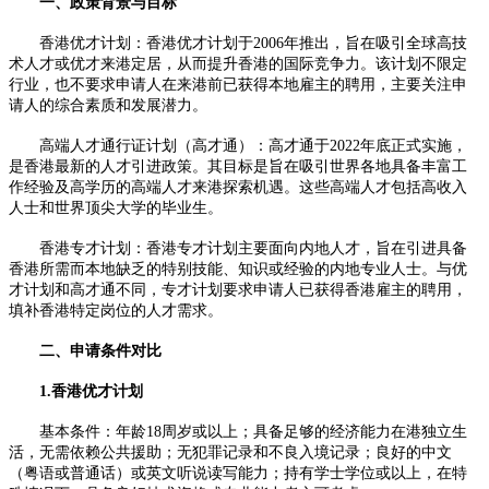
一、政策背景与目标​
香港优才计划：香港优才计划于2006年推出，旨在吸引全球高技
术人才或优才来港定居，从而提升香港的国际竞争力。该计划不限定
行业，也不要求申请人在来港前已获得本地雇主的聘用，主要关注申
请人的综合素质和发展潜力。​
高端人才通行证计划（高才通）：高才通于2022年底正式实施，
是香港最新的人才引进政策。其目标是旨在吸引世界各地具备丰富工
作经验及高学历的高端人才来港探索机遇。这些高端人才包括高收入
人士和世界顶尖大学的毕业生。​
香港专才计划：香港专才计划主要面向内地人才，旨在引进具备
香港所需而本地缺乏的特别技能、知识或经验的内地专业人士。与优
才计划和高才通不同，专才计划要求申请人已获得香港雇主的聘用，
填补香港特定岗位的人才需求。​
二、申请条件对比​
1.香港优才计划​
基本条件：年龄18周岁或以上；具备足够的经济能力在港独立生
活，无需依赖公共援助；无犯罪记录和不良入境记录；良好的中文
（粤语或普通话）或英文听说读写能力；持有学士学位或以上，在特