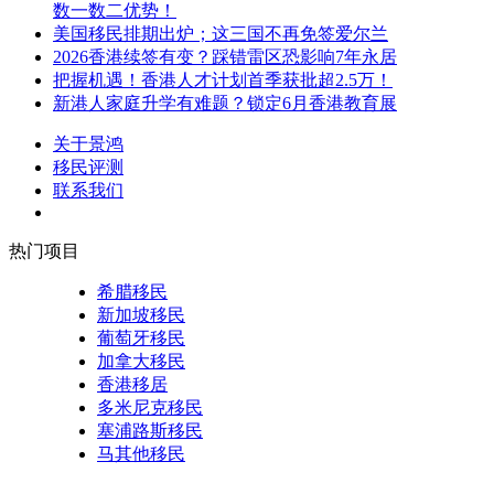
数一数二优势！
美国移民排期出炉；这三国不再免签爱尔兰
2026香港续签有变？踩错雷区恐影响7年永居
把握机遇！香港人才计划首季获批超2.5万！
新港人家庭升学有难题？锁定6月香港教育展
关于景鸿
移民评测
联系我们
热门项目
希腊移民
新加坡移民
葡萄牙移民
加拿大移民
香港移居
多米尼克移民
塞浦路斯移民
马其他移民