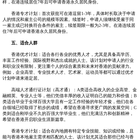
样，在港连续居住7年后可申请香港永久居民身份。​
香港专才计划：首次获批可在港逗留1-3年，具体时长取决于申请
人的情况和雇主公司的规模等因素。续签时，申请人须继续受雇于同
一雇主或已转换符合条件的雇主，续签期限一般为2-3年。在港连续居
住7年后可申请香港永久居民身份。​
五、适合人群
香港优才计划：适合各行各业的优秀人才，尤其是具备高学历、
丰富工作经验、国际视野和杰出成就的人士。该计划对申请人的行业
和职业没有限制，更注重个人的综合素质和未来对香港的贡献潜力。
例如，企业高管、专业技术人才、艺术家、运动员等都可以通过优才
计划申请来港定居。​
高端人才通行证计划（高才通）：A类适合高收入的企业高管、金
融精英、专业人士等，他们凭借丰厚的收入证明自己的能力和价值；B
类适合毕业于全球百强大学且有一定工作经验的年轻才俊，他们在各
自领域已经取得了初步的成绩，希望在香港寻求更广阔的发展空间；C
类则适合刚毕业不久的百强大学毕业生，他们充满活力和创新精神，
希望在香港开启职业生涯新篇章。​
香港专才计划：适合在内地拥有特定专业技能、知识或经验，且
能与香港本地雇主需求相匹配的人士。该计划尤其适合那些已经与香