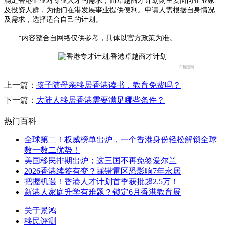
满足香港企业对专业人才的需求，而卓越商才计划则主要面向企业家
及投资人群，为他们在港发展事业提供便利。申请人需根据自身情况
及需求，选择适合自己的计划。
*内容整合自网络仅供参考，具体以官方政策为准。
©包图网
上一篇：
孩子随母亲移居香港读书，教育免费吗？
下一篇：
大陆人移居香港需要满足哪些条件？
热门百科
全球第二！权威榜单出炉，一个香港身份轻松解锁全球
数一数二优势！
美国移民排期出炉；这三国不再免签爱尔兰
2026香港续签有变？踩错雷区恐影响7年永居
把握机遇！香港人才计划首季获批超2.5万！
新港人家庭升学有难题？锁定6月香港教育展
关于景鸿
移民评测