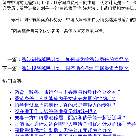
望在申请前无需找到工作，且家庭成员可一同申请，优才计划是一个不
升学历，留学进修计划是一个“曲线救国”的好方法，申请门槛相对较
每种计划都有其优势和劣势，申请人应根据自身情况选择最适合的
*内容整合自网络仅供参考，具体以官方政策为准。
上一篇：
香港进修移民计划，如何成为拿香港身份的捷径？
下一篇：
香港投资移民计划：是否适合你的定居香港之路？
热门百科
教育、税务、通行全占！香港身份凭什么这么香？
香港身份，真的能成为子女未来发展的“跳板”？
留学进修拿香港身份，真的只是年轻人的专利？
没在港工作，续签香港身份就必被拒？
夫妻一方申请香港移居，配偶和孩子能一起随迁吗？
香港高才通计划适合哪些人申请？和优才计划的核心差异
获批香港优才计划后，无法参加面试怎么办？