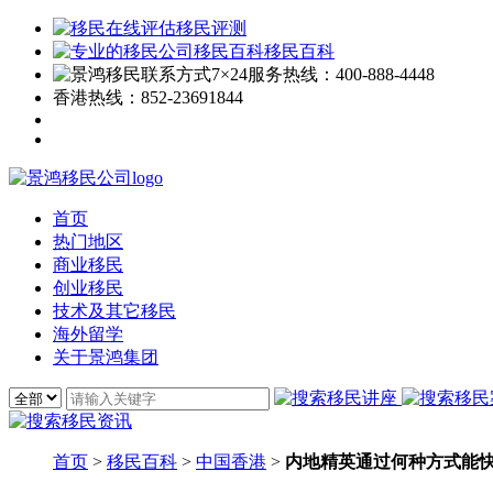
移民评测
移民百科
7×24服务热线：
400-888-4448
香港热线：
852-23691844
首页
热门地区
商业移民
创业移民
技术及其它移民
海外留学
关于景鸿集团
首页
>
移民百科
>
中国香港
>
内地精英通过何种方式能