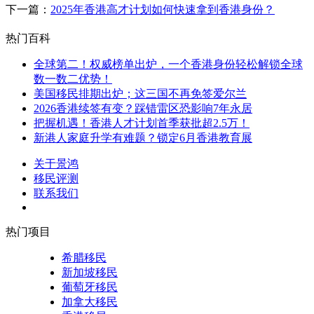
下一篇：
2025年香港高才计划如何快速拿到香港身份？
热门百科
全球第二！权威榜单出炉，一个香港身份轻松解锁全球
数一数二优势！
美国移民排期出炉；这三国不再免签爱尔兰
2026香港续签有变？踩错雷区恐影响7年永居
把握机遇！香港人才计划首季获批超2.5万！
新港人家庭升学有难题？锁定6月香港教育展
关于景鸿
移民评测
联系我们
热门项目
希腊移民
新加坡移民
葡萄牙移民
加拿大移民