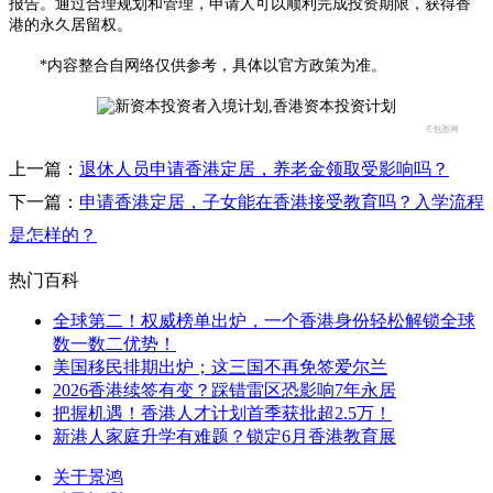
报告。通过合理规划和管理，申请人可以顺利完成投资期限，获得香
港的永久居留权。
*内容整合自网络仅供参考，具体以官方政策为准。
©包图网
上一篇：
退休人员申请香港定居，养老金领取受影响吗？
下一篇：
申请香港定居，子女能在香港接受教育吗？入学流程
是怎样的？
热门百科
全球第二！权威榜单出炉，一个香港身份轻松解锁全球
数一数二优势！
美国移民排期出炉；这三国不再免签爱尔兰
2026香港续签有变？踩错雷区恐影响7年永居
把握机遇！香港人才计划首季获批超2.5万！
新港人家庭升学有难题？锁定6月香港教育展
关于景鸿