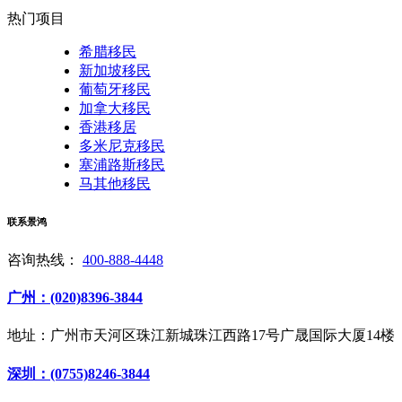
热门项目
希腊移民
新加坡移民
葡萄牙移民
加拿大移民
香港移居
多米尼克移民
塞浦路斯移民
马其他移民
联系景鸿
咨询热线：
400-888-4448
广州：(020)8396-3844
地址：广州市天河区珠江新城珠江西路17号广晟国际大厦14楼
深圳：(0755)8246-3844