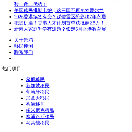
数一数二优势！
美国移民排期出炉；这三国不再免签爱尔兰
2026香港续签有变？踩错雷区恐影响7年永居
把握机遇！香港人才计划首季获批超2.5万！
新港人家庭升学有难题？锁定6月香港教育展
关于景鸿
移民评测
联系我们
热门项目
希腊移民
新加坡移民
葡萄牙移民
加拿大移民
香港移居
多米尼克移民
塞浦路斯移民
马其他移民