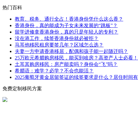
热门百科
教育、税务、通行全占！香港身份凭什么这么香？
香港身份，真的能成为子女未来发展的“跳板”？
留学进修拿香港身份，真的只是年轻人的专利？
没在港工作，续签香港身份就必被拒？
马耳他移民租房要签几年？区域怎么选？
夫妻一方申请香港移居，配偶和孩子能一起随迁吗？
25万欧元希腊购房移民，能买到啥房？高资产人士必看！
土耳其购房移民：房产能卖吗？身份会“飞”吗？
希腊语：难学？必学？不会也能活？
2025葡萄牙黄金居留签证的续签要求是什么？居住时间
免费定制移民方案