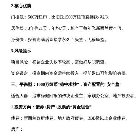
2.核心优势
门槛低：500万纽币，比旧政1500万纽币直接砍掉2/3。
居住松：3年住21天，年均7天，相当于每年飞新西兰度个假。
身份快：投资期满后直接拿永久回头签，无移民监。
3.风险提示
项目风险：初创企业失败率较高，需做好尽职调查。
资金锁定：投资期内资金需持续投入，提前退出可能影响身份。
三、平衡型：1000万纽币“稳中求胜”，资产配置的“安全垫”
适合人群：追求稳健回报的传统企业主、家族办公室、地产投资者
1.投资方向：债券+房产+股票的“黄金组合”
债券：新西兰政府债券、地方政府债券、BBB级以上企业债券。
房产：