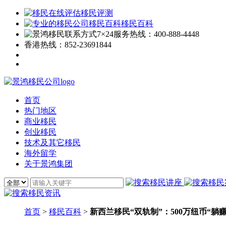
移民评测
移民百科
7×24服务热线：
400-888-4448
香港热线：
852-23691844
首页
热门地区
商业移民
创业移民
技术及其它移民
海外留学
关于景鸿集团
首页
>
移民百科
>
新西兰移民“双轨制”：500万纽币“躺赚