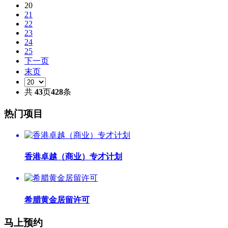
20
21
22
23
24
25
下一页
末页
共
43
页
428
条
热门项目
香港卓越（商业）专才计划
希腊黄金居留许可
马上预约