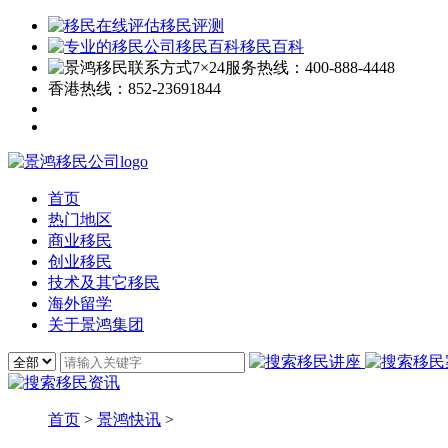
移民评测
移民百科
7×24服务热线：
400-888-4448
香港热线：
852-23691844
首页
热门地区
商业移民
创业移民
技术及其它移民
海外留学
关于景鸿集团
首页
>
景鸿快讯
>