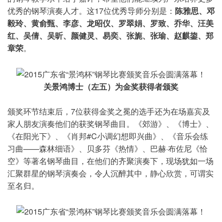
优秀的钢琴演奏人才。这17位优秀导师分别是：
陈雅思、邓
毅玲、黄俞甄、李彦、龙昭仪、罗翠娟、罗致、乔华、汪美
红、吴倩、吴昕、颜健灵、易奕、张旎、张瑜、赵麒鋆、郑
章荣
。
关景鸿博士（左五）为金奖获得者颁奖
颁奖环节结束后，7位获得金奖之冕的选手还为在场嘉宾及
家人朋友演奏他们的获奖钢琴曲目。《郊游》、《博士》、
《在阳光下》、《肖邦#C小调幻想即兴曲》、《音乐会练
习曲——森林细语》、贝多芬《热情》、巴赫·布佐尼《恰
空》等著名钢琴曲目，在他们的齐聚演奏下，现场犹如一场
汇聚群星的钢琴演奏会，令人沉醉其中，静心欣赏，可谓实
至名归。