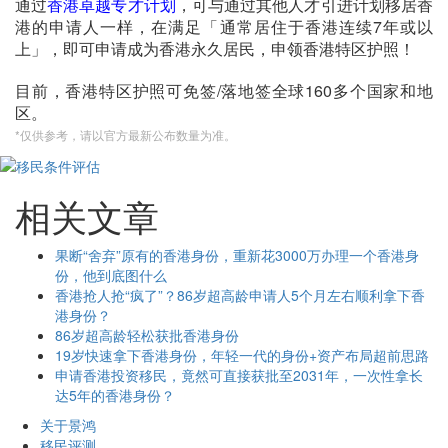
通过
香港卓越专才计划
，可与通过其他人才引进计划移居香
港的申请人一样，在满足「通常居住于香港连续7年或以
上」，即可申请成为香港永久居民，申领香港特区护照！
目前，香港特区护照可免签/落地签全球160多个国家和地
区。
*仅供参考，请以官方最新公布数量为准。
相关文章
果断“舍弃”原有的香港身份，重新花3000万办理一个香港身
份，他到底图什么
香港抢人抢“疯了”？86岁超高龄申请人5个月左右顺利拿下香
港身份？
86岁超高龄轻松获批香港身份
19岁快速拿下香港身份，年轻一代的身份+资产布局超前思路
申请香港投资移民，竟然可直接获批至2031年，一次性拿长
达5年的香港身份？
关于景鸿
移民评测