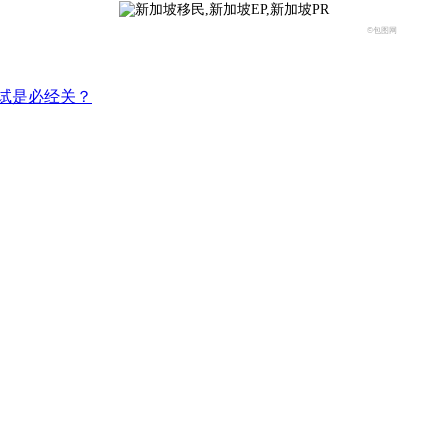
©包图网
考试是必经关？