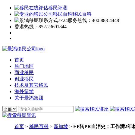
移民评测
移民百科
7×24服务热线：
400-888-4448
香港热线：
852-23691844
首页
热门地区
商业移民
创业移民
技术及其它移民
海外留学
关于景鸿集团
首页
>
移民百科
>
新加坡
>
EP转PR血泪史：工作满2年