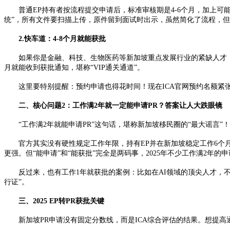
普通EP持有者按流程提交申请后，标准审核期是4-6个月，加上可能的
统”，所有文件要扫描上传，原件留到面试时出示，虽然简化了流程，
2.快车道：4-8个月就能获批
如果你是金融、科技、生物医药等新加坡重点发展行业的紧缺人才，审批
月就能收到获批通知，堪称“VIP通关通道”。
这里要特别提醒：预约申请也得花时间！现在ICA官网预约名额紧张
二、核心问题2：工作满2年就一定能申请PR？答案让人大跌眼镜
“工作满2年就能申请PR”这句话，堪称新加坡移民圈的“最大谣言”！
官方其实没有硬性规定工作年限，持有EP并在新加坡稳定工作6个月到
更强。但“能申请”和“能获批”完全是两码事，2025年不少工作满2年
反过来，也有工作1年就获批的案例：比如在AI领域的顶尖人才，不
行证”。
三、2025 EP转PR获批关键
新加坡PR申请没有固定分数线，而是ICA综合评估的结果。想提高通