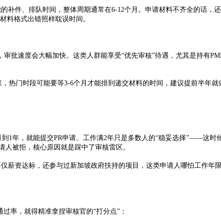
补件、排队时间，整体周期通常在6-12个月。申请材料不齐全的话，还
但材料格式出错照样耽误时间。
速度会大幅加快。这类人群能享受“优先审核”待遇，尤其是持有PMP
，热门时段可能要等3-6个月才能排到递交材料的时间，建议提前半年就
1年，就能提交PR申请。工作满2年只是多数人的“稳妥选择”——这时候
的申请人被拒，核心原因就是踩中了审核雷区。
仅薪资达标，还参与过新加坡政府扶持的项目，这类申请人哪怕工作年限短
过率，就得精准拿捏审核官的“打分点”：