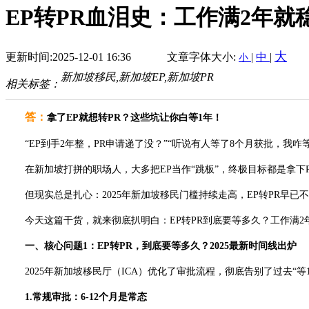
EP转PR血泪史：工作满2年就
大
更新时间:2025-12-01 16:36
文章字体大小:
|
中
|
小
新加坡移民,新加坡EP,新加坡PR
相关标签：
答
：
拿了EP就想转PR？这些坑让你白等1年！
“EP到手2年整，PR申请递了没？”“听说有人等了8个月获批，我咋等
在新加坡打拼的职场人，大多把EP当作“跳板”，终极目标都是拿下P
但现实总是扎心：2025年新加坡移民门槛持续走高，EP转PR早已不
今天这篇干货，就来彻底扒明白：EP转PR到底要等多久？工作满2年
一、核心问题1：EP转PR，到底要等多久？2025最新时间线出炉
2025年新加坡移民厅（ICA）优化了审批流程，彻底告别了过去“等
1.常规审批：6-12个月是常态