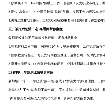
2.频繁换工作：1年内换2份以上工作，会被ICA认为职业不稳定，
3.岗位“水分大”：小公司里挂着“总监”头衔，实际工作内容和本地
4.忽视COMPASS评分：虽然COMPASS主要用于EP续签，但202
五、被拒后别慌：这3条退路帮你翻盘
收到拒签通知不用急着打包行李，还有补救机会：
1.补充材料二次申请：间隔6-12个月，等薪资提升、工作稳定后再
2.曲线救国转签证：可以先转为创业准证，运营公司一段时间后再申请P
3.提升自身硬实力：考取行业稀缺证书，或跳槽到新加坡重点扶持
EP转PR，早规划比瞎等更有用
新加坡EP转PR，早已从“熬年限”变成了“拼实力”的综合比拼。工
与其纠结“工作满2年能不能申请”，不如提前3-6个月就准备材料，
*内容整合自网络/含AI内容仅供参考，具体以官方政策为准。