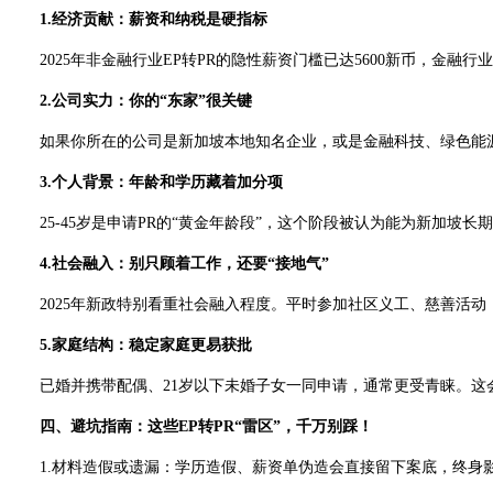
1.经济贡献：薪资和纳税是硬指标
2025年非金融行业EP转PR的隐性薪资门槛已达5600新币，金融
2.公司实力：你的“东家”很关键
如果你所在的公司是新加坡本地知名企业，或是金融科技、绿色能源等
3.个人背景：年龄和学历藏着加分项
25-45岁是申请PR的“黄金年龄段”，这个阶段被认为能为新加坡
4.社会融入：别只顾着工作，还要“接地气”
2025年新政特别看重社会融入程度。平时参加社区义工、慈善活动
5.家庭结构：稳定家庭更易获批
已婚并携带配偶、21岁以下未婚子女一同申请，通常更受青睐。这会
四、避坑指南：这些EP转PR“雷区”，千万别踩！
1.材料造假或遗漏：学历造假、薪资单伪造会直接留下案底，终身影