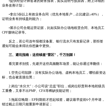
•提供经会计师签署的财务报表，如实说明亏损原因，附上详细的
业务改善计划；
•拿出5份以上有效业务合同（优先本地客户，占比建议≥40%），
证明业务有持续盈利能力；
•展示公司合规运营证据，比如实际办公场地租赁合同、本地员工
CPF缴纳记录等。
反之，若公司连年报都没备案、银行流水只有发薪记录，那拒签
通知可能会来得比你想象中更快。
三、避坑指南：这些续签“雷区”，千万别踩！
看完要求别慌，先避开这些高频翻车场景，能让你通过率翻倍：
1.空壳公司陷阱：没有实际办公场地、虚构本地员工，哪怕薪资达
标，也会被直接拉黑；
2.岗位“水分大”：小公司设“总监”职位，或岗位职责和本地初级员
工重叠，又拿不出PMP、CFA等稀缺技能证明；
3.拖延症晚期：EP到期前才想起续签，建议最早提前6个月申请，
错过截止日期只能重新申请新证；