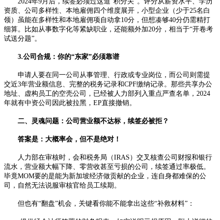
2024年9月后，续签必须过这道“积分关”。评分从薪资水平、学历
资质、公司多样性、本地雇佣四个维度展开，小型企业（少于25名白
领）虽能在多样性和本地雇佣项自动拿10分，但想凑够40分仍需精打
细算。比如从事数字化等紧缺职业，还能额外加20分，相当于“开卷考
试送分题”。
3.公司合规：你的“东家”必须靠谱
申请人要在同一公司从事管理、行政或专业岗位，而公司则需提
交近3年营业额信息、完整的税务记录和CPF缴纳记录。那些共享办公
地址、虚构员工的空壳公司，已经被人力部列入重点严查名单，2024
年就有中资公司因此被拉黑，EP直接撤销。
二、灵魂问题：公司营业额不达标，续签必被拒？
答案是：大概率会，但不是绝对！
人力部在审核时，会和税务局（IRAS）交叉核查公司财报和银行
流水，营业额大幅下降、零营收甚至亏损的公司，续签通过率极低。
毕竟MOM要的是能为新加坡经济做贡献的企业，连自身都难保的公
司，自然无法说服审核官给员工续期。
但也有“翻盘”机会，关键看你能不能拿出这些“补救材料”：