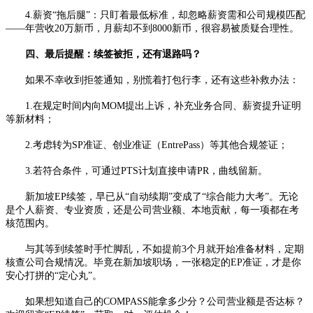
4.薪资“拖后腿”：只盯着最低标准，却忽略薪资需和公司规模匹配
——年营收20万新币，月薪却不到8000新币，很容易被质疑合理性。
四、最后提醒：续签被拒，还有退路吗？
如果不幸收到拒签通知，别慌着打包行李，还有这些补救办法：
1.在规定时间内向MOM提出上诉，补充业务合同、薪资提升证明
等新材料；
2.考虑转为SP准证、创业准证（EntrePass）等其他合规签证；
3.若符合条件，可通过PTS计划直接申请PR，曲线留新。
新加坡EP续签，早已从“自动续期”变成了“综合能力大考”。无论
是个人薪资、专业资质，还是公司营业额、本地贡献，每一项都在考
核范围内。
与其等到续签时手忙脚乱，不如提前3个月就开始准备材料，定期
核查公司合规情况。毕竟在新加坡职场，一张稳定的EP准证，才是你
安心打拼的“定心丸”。
如果想知道自己的COMPASS能拿多少分？公司营业额是否达标？