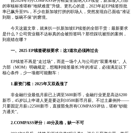
自2024年9月COMPASS评分框架全面纳入EP续签，新加坡人力部
的审核标准堪称“地狱难度”升级。更扎心的是，2023年起EP续签拒批
率已飙升至9%，不少在新加坡打拼的职场人，突然发现自己面临“准证
到期，饭碗不保”的窘境。
今天这篇文章，就来扒一扒新加坡EP续签的全部干货：最新要求
是什么？公司营业额不达标真的会被拒签吗？那些踩坑被拒的案例，
到底错在哪？
一、2025 EP续签硬核要求：这3道坎必须跨过去
EP续签不再是“走过场”，而是一场个人与公司的“双重考核”。人
力部（MOM）明确规定，想顺利续签最长3年的准证，必须满足以下
核心条件，少一项都可能翻车：
1.薪资门槛：2025年又双叒涨了
非金融行业最低月薪已上调至5600新币，金融行业更是高达6200
新币，45岁以上申请人更是要达到10500新币月薪。不过土豪例外——
只要固定月薪≥22500新币，直接豁免所有COMPASS评估，堪称“钞能
力通关”。
2.COMPASS评分：40分及格，缺一不可