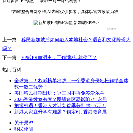
欢迎留言“EP续签”，获取一对一评估机会！
*内容整合自网络/含AI内容仅供参考，具体以官方政策为准。
©包图网
上一篇：
移民新加坡后如何融入本地社会？语言和文化障碍大
吗？
下一篇：
EP转PR血泪史：工作满2年就稳了？
热门百科
全球第二！权威榜单出炉，一个香港身份轻松解锁全球
数一数二优势！
美国移民排期出炉；这三国不再免签爱尔兰
2026香港续签有变？踩错雷区恐影响7年永居
把握机遇！香港人才计划首季获批超2.5万！
新港人家庭升学有难题？锁定6月香港教育展
关于景鸿
移民评测