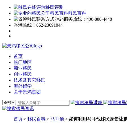
移民评测
移民百科
7×24服务热线：
400-888-4448
香港热线：
852-23691844
首页
热门地区
商业移民
创业移民
技术及其它移民
海外留学
关于景鸿集团
首页
>
移民百科
>
马耳他
>
如何利用马耳他移民身份让