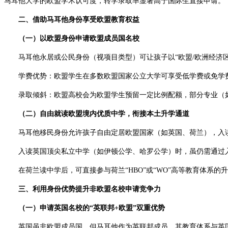
马耳他大学的欧盟学术认可度，转学录取率显著高于国际生直接申请。​
二、借助马耳他身份享受欧盟教育权益​
（一）以欧盟身份申请欧盟成员国名校​
马耳他永居或公民身份（视项目类型）可让孩子以“欧盟/欧洲经济区
学费优势：欧盟学生在多数欧盟国家公立大学可享受低学费或免学费政
录取倾斜：欧盟高校会为欧盟学生预留一定比例配额，部分专业（如
（二）自由就读欧盟境内优质中学，衔接本土升学通道​
马耳他移民身份允许孩子自由定居欧盟国家（如英国、荷兰），入读
入读英国顶尖私立中学（如伊顿公学、哈罗公学）时，虽仍需通过入
在荷兰读中学后，可直接参与荷兰“HBO”或“WO”高等教育体系的
三、利用身份优势提升非欧盟名校申请竞争力​
（一）申请英国名校的“英联邦+欧盟”双重优势​
英国虽非欧盟成员国，但马耳他作为英联邦成员，其教育体系与英国