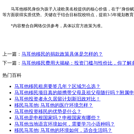
马耳他移民身份为孩子入读欧美名校提供的核心价值，在于“身份赋能
等方面获得实质优势。关键在于结合目标院校特点，提前3-5年规划教
*内容整合自网络仅供参考，具体以官方政策为准。
上一篇：
马耳他移民的捐款政策具体是怎样的？
下一篇：
马耳他移民费用大揭秘：投资门槛与性价比，你了解
热门百科
马耳他移民租房要签几年？区域怎么选？
马耳他移民项目真的能携带父母及祖父母随行吗？附属申
马耳他投资者永久居留计划新旧政对比！
移民马耳他| 马耳他的医疗环境怎样？
马耳他投资移民的优势是什么？
马耳他是申根国家吗？申根国家有哪些？
马耳他当地语言环境如何，需要学习小语种吗？
移民马耳他| 马耳他的环境如何，适合生活吗？