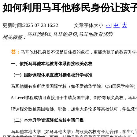
如何利用马耳他移民身份让孩
大
更新时间:2025-07-23 16:22
文章字体大小:
|
中
|
小
马耳他移民,马耳他身份,马耳他教育优势
相关标签：
答：
马耳他移民身份不仅是居住权的象征，更能为孩子的教育升学打
一、依托马耳他本地教育体系衔接欧美名校​
（一）国际课程体系直接对接名校升学标准​
马耳他拥有多所优质国际学校（如圣爱德华学院、QSI国际学校等），采
A-Level课程成绩可直接用于申请英国牛津、剑桥等顶尖高校，马耳他
IB课程分数被美国哈佛、耶鲁，加拿大多伦多等高校认可，学生凭借I
（二）本地升学资源降低名校申请门槛​
马耳他本地大学（如马耳他大学）与欧美名校有长期合作，学生可通过“