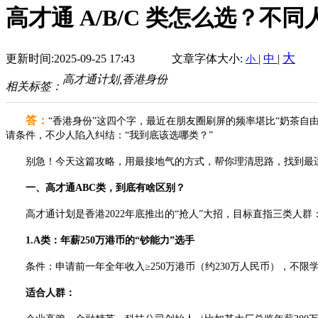
高才通 A/B/C 类怎么选？不
大
更新时间:2025-09-25 17:43
文章字体大小:
|
中
|
小
高才通计划,香港身份
相关标签：
答：
“香港身份”这四个字，最近在朋友圈刷屏的频率堪比“奶茶自
请条件，不少人陷入纠结：“我到底该选哪类？”
别急！今天这篇攻略，用最接地气的方式，帮你理清思路，找到最适
一、高才通ABC类，到底有啥区别？
高才通计划是香港2022年底推出的“抢人”大招，目标直指三类人群：
1.A类：年薪250万港币的“钞能力”选手
条件：申请前一年全年收入≥250万港币（约230万人民币），不限
适合人群：