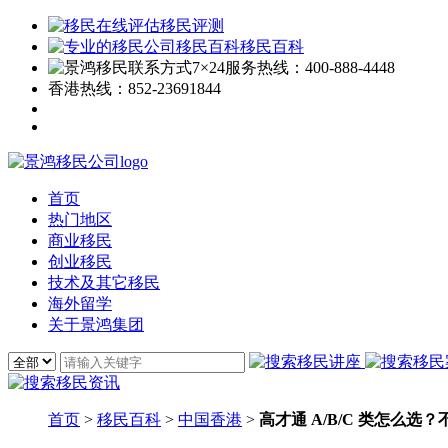
移民评测
移民百科
7×24服务热线：
400-888-4448
香港热线：
852-23691844
首页
热门地区
商业移民
创业移民
技术及其它移民
海外留学
关于景鸿集团
首页
>
移民百科
>
中国香港
>
高才通 A/B/C 类怎么