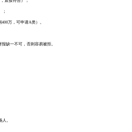
，直接符合）；
）；
00万，可申请A类）。
财报缺一不可，否则容易被拒。
。
场人。