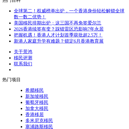
热门百科
全球第二！权威榜单出炉，一个香港身份轻松解锁全球
数一数二优势！
美国移民排期出炉；这三国不再免签爱尔兰
2026香港续签有变？踩错雷区恐影响7年永居
把握机遇！香港人才计划首季获批超2.5万！
新港人家庭升学有难题？锁定6月香港教育展
关于景鸿
移民评测
联系我们
热门项目
希腊移民
新加坡移民
葡萄牙移民
加拿大移民
香港移居
多米尼克移民
塞浦路斯移民