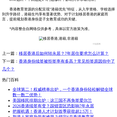
香港教育资源的分配呈现“港籍优先”特征，从入学资格、学校选择
到升学路径，港籍生均享有显著优势。对于计划移居香港的家庭而
言，提前规划香港身份是子女教育成功的关键。
*内容整合自网络仅供参考，具体以官方政策为准。
©包图网
上一篇：
移居香港后如何转永居？7年居住要求怎么计算？
下一篇：
香港身份续签被拒签率有多高？常见拒签原因你中了
几个？
热门百科
全球第二！权威榜单出炉，一个香港身份轻松解锁全球
数一数二优势！
美国移民排期出炉；这三国不再免签爱尔兰
2026香港续签有变？踩错雷区恐影响7年永居
把握机遇！香港人才计划首季获批超2.5万！
新港人家庭升学有难题？锁定6月香港教育展