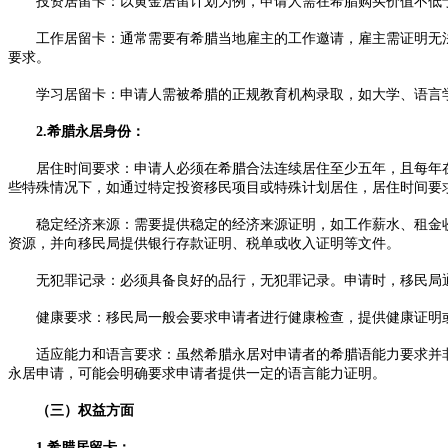
投资居留卡：以黄金居留计划为例，申请人需在希腊购买价值不低于2
工作居留卡：通常需要有希腊当地雇主的工作邀请，雇主需证明无法
要求。​
学习居留卡：申请人需被希腊的正规教育机构录取，如大学、语言学校
2.希腊永居身份：​
居住时间要求：申请人必须在希腊合法连续居住至少五年，且每年在希
些特殊情况下，如通过特定投资移民项目或特殊计划居住，居住时间要求
稳定经济来源：需要提供稳定的经济来源证明，如工作薪水、租金收
资源，并向移民局提供银行存款证明、税单或收入证明等文件。​
无犯罪记录：必须具备良好的品行，无犯罪记录。申请时，移民局通
健康要求：移民局一般会要求申请者进行健康检查，提供健康证明或
适应能力和语言要求：虽然希腊永居对申请者的希腊语能力要求并非
永居申请，可能会明确要求申请者提供一定的语言能力证明。​
（三）权益方面​
1.希腊居留卡：​