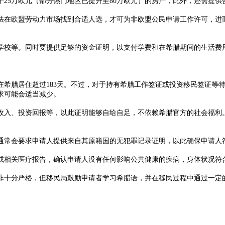
5万欧元（部分热门地区已提升至80万欧元）的房产，此外，还需提供合
在欧盟劳动力市场找到合适人选，才可为非欧盟公民申请工作许可，进而
等。同时要提供足够的资金证明，以支付学费和在希腊期间的生活费用
腊居住超过183天。不过，对于持有希腊工作签证或投资移民签证等特
可能会适当减少。​
入、投资回报等，以此证明能够自给自足，不依赖希腊官方的社会福利。
常会要求申请人提供来自其原籍国的无犯罪记录证明，以此确保申请人符
相关医疗报告，确认申请人没有任何影响公共健康的疾病，身体状况符合
十分严格，但移民局鼓励申请者学习希腊语，并在移民过程中通过一定的