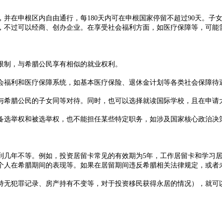
在申根区内自由通行，每180天内可在申根国家停留不超过90天。子
，不过可以经商、创办企业。在享受社会福利方面，如医疗保障等，可能需
制，与希腊公民享有相似的就业权利。​
福利和医疗保障系统，如基本医疗保险、退休金计划等各类社会保障待遇
腊公民的子女同等对待。同时，也可以选择就读国际学校，且在申请大
选举权和被选举权，也不能担任某些特定职务，如涉及国家核心政治决策
几年不等。例如，投资居留卡常见的有效期为5年，工作居留卡和学习居
个人在希腊期间的表现等。如果在居留期间违反希腊相关法律规定，或者未
无犯罪记录、房产持有不变等，对于投资移民获得永居的情况），就可以