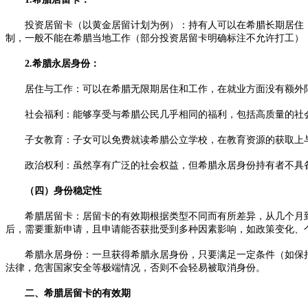
投资居留卡（以黄金居留计划为例）：持有人可以在希腊长期居住，并
制，一般不能在希腊当地工作（部分投资居留卡明确标注不允许打工）
2.希腊永居身份：​
居住与工作：可以在希腊无限期居住和工作，在就业方面没有额外限
社会福利：能够享受与希腊公民几乎相同的福利，包括高质量的社会
子女教育：子女可以免费就读希腊公立学校，在教育资源的获取上与希
政治权利：虽然享有广泛的社会权益，但希腊永居身份持有者不具备
（四）身份稳定性​
希腊居留卡：居留卡的有效期根据类型不同而有所差异，从几个月到
后，需要重新申请，且申请能否获批受到多种因素影响，如政策变化、
希腊永居身份：一旦获得希腊永居身份，只要满足一定条件（如保持
法律，危害国家安全等极端情况，否则不会轻易被取消身份。​
二、希腊居留卡的有效期​