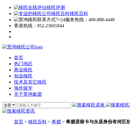
移民评测
移民百科
7×24服务热线：
400-888-4448
香港热线：
852-23691844
首页
热门地区
商业移民
创业移民
技术及其它移民
海外留学
关于景鸿集团
首页
>
移民百科
>
希腊
>
希腊居留卡与永居身份有何区