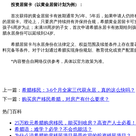
投资居留卡（以黄金居留计划为例）：
首次获得的黄金居留卡有效期通常为5年。5年后，如果申请人仍持有
的居留卡。理论上，只要房产持续持有并保持合规，希腊黄金居留卡可
孩子6周岁为止；未满18周岁的子女，首次申请希腊永居卡有效期给到孩
腊永居身份可以延续到24岁。​
希腊居留卡与永居身份在法律定义、权益范围及续签条件上存在显著
料完备等条件。对于计划通过希腊实现身份规划、教育优化或资产配置
*内容整合自网络仅供参考，具体以官方政策为准。
上一篇：
希腊移民：3-6个月全家三代获永居，真的这么快吗？
下一篇：
购买房产移民希腊，对房产有什么要求？
热门百科
25万欧元希腊购房移民，能买到啥房？高资产人士必看！
希腊语：难学？必学？不会也能活？
为什么说希腊购房移民项目最受欢迎的投资移民项目？