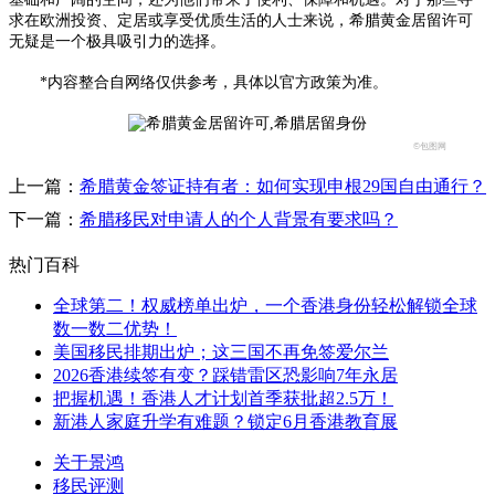
求在欧洲投资、定居或享受优质生活的人士来说，希腊黄金居留许可
无疑是一个极具吸引力的选择。
*内容整合自网络仅供参考，具体以官方政策为准。
©包图网
上一篇：
希腊黄金签证持有者：如何实现申根29国自由通行？
下一篇：
希腊移民对申请人的个人背景有要求吗？
热门百科
全球第二！权威榜单出炉，一个香港身份轻松解锁全球
数一数二优势！
美国移民排期出炉；这三国不再免签爱尔兰
2026香港续签有变？踩错雷区恐影响7年永居
把握机遇！香港人才计划首季获批超2.5万！
新港人家庭升学有难题？锁定6月香港教育展
关于景鸿
移民评测