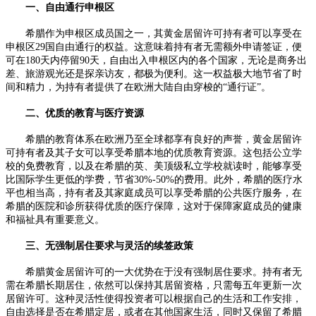
一、自由通行申根区
希腊作为申根区成员国之一，其黄金居留许可持有者可以享受在
申根区29国自由通行的权益。这意味着持有者无需额外申请签证，便
可在180天内停留90天，自由出入申根区内的各个国家，无论是商务出
差、旅游观光还是探亲访友，都极为便利。这一权益极大地节省了时
间和精力，为持有者提供了在欧洲大陆自由穿梭的“通行证”。
二、优质的教育与医疗资源
希腊的教育体系在欧洲乃至全球都享有良好的声誉，黄金居留许
可持有者及其子女可以享受希腊本地的优质教育资源。这包括公立学
校的免费教育，以及在希腊的英、美顶级私立学校就读时，能够享受
比国际学生更低的学费，节省30%-50%的费用。此外，希腊的医疗水
平也相当高，持有者及其家庭成员可以享受希腊的公共医疗服务，在
希腊的医院和诊所获得优质的医疗保障，这对于保障家庭成员的健康
和福祉具有重要意义。
三、无强制居住要求与灵活的续签政策
希腊黄金居留许可的一大优势在于没有强制居住要求。持有者无
需在希腊长期居住，依然可以保持其居留资格，只需每五年更新一次
居留许可。这种灵活性使得投资者可以根据自己的生活和工作安排，
自由选择是否在希腊定居，或者在其他国家生活，同时又保留了希腊