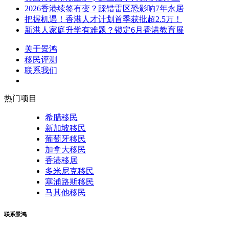
2026香港续签有变？踩错雷区恐影响7年永居
把握机遇！香港人才计划首季获批超2.5万！
新港人家庭升学有难题？锁定6月香港教育展
关于景鸿
移民评测
联系我们
热门项目
希腊移民
新加坡移民
葡萄牙移民
加拿大移民
香港移居
多米尼克移民
塞浦路斯移民
马其他移民
联系景鸿