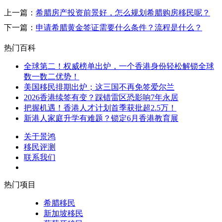
上一篇：
希腊房产投资前景好，怎么规划希腊购房移民呢？
下一篇：
申请希腊黄金签证需要什么条件？流程是什么？
热门百科
全球第二！权威榜单出炉，一个香港身份轻松解锁全球
数一数二优势！
美国移民排期出炉；这三国不再免签爱尔兰
2026香港续签有变？踩错雷区恐影响7年永居
把握机遇！香港人才计划首季获批超2.5万！
新港人家庭升学有难题？锁定6月香港教育展
关于景鸿
移民评测
联系我们
热门项目
希腊移民
新加坡移民