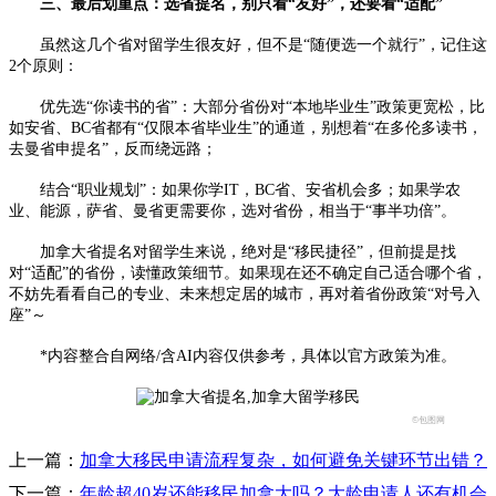
三、最后划重点：选省提名，别只看“友好”，还要看“适配”​
虽然这几个省对留学生很友好，但不是“随便选一个就行”，记住这
2个原则：​
优先选“你读书的省”：大部分省份对“本地毕业生”政策更宽松，比
如安省、BC省都有“仅限本省毕业生”的通道，别想着“在多伦多读书，
去曼省申提名”，反而绕远路；​
结合“职业规划”：如果你学IT，BC省、安省机会多；如果学农
业、能源，萨省、曼省更需要你，选对省份，相当于“事半功倍”。​
加拿大省提名对留学生来说，绝对是“移民捷径”，但前提是找
对“适配”的省份，读懂政策细节。如果现在还不确定自己适合哪个省，
不妨先看看自己的专业、未来想定居的城市，再对着省份政策“对号入
座”～
*内容整合自网络/含AI内容仅供参考，具体以官方政策为准。
©包图网
上一篇：
加拿大移民申请流程复杂，如何避免关键环节出错？
下一篇：
年龄超40岁还能移民加拿大吗？大龄申请人还有机会