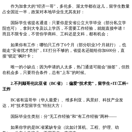
作为加拿大的“经济一哥”，多伦多、渥太华都在这儿，留学生数量
占全国近一半，政策对本地毕业生尤其友好：​
国际学生省提名通道：只要你是安省公立大学毕业（部分私立学
院也可），拿到大专及以上学历，不需要工作经验，就能直接申请！
而且不限专业，不管你学商科、工科还是文科，都有机会；​
如果你有工作：哪怕只工作了6个月（部分职业3个月就行），也
能走“安省优才类别”，EE打分不够的，省提名还能给你加600分，直
接“锁定”枫叶卡；​
唯一的小缺点：因为申请的人太多，热门通道可能会“抽签”，但胜
在机会多，只要符合条件，总有“上车”的时候。​
2.不列颠哥伦比亚省（BC省）：偏爱“技术党”，留学生+IT/工科=
王炸​
BC省有温哥华（华人最爱）、维多利亚，风景好、科技产业发
达，对“技术型留学生”特别大方：​
国际毕业生类别：分“无工作经验”和“有工作经验”两种——​
如果你学的是BC省紧缺专业（比如计算机、工程、护理、幼