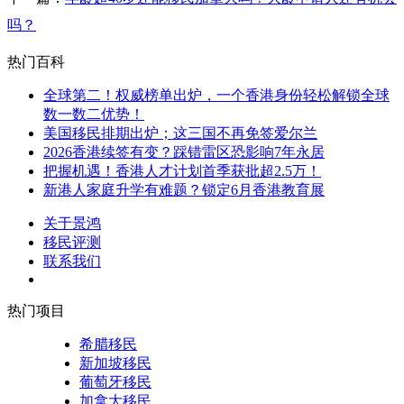
吗？
热门百科
全球第二！权威榜单出炉，一个香港身份轻松解锁全球
数一数二优势！
美国移民排期出炉；这三国不再免签爱尔兰
2026香港续签有变？踩错雷区恐影响7年永居
把握机遇！香港人才计划首季获批超2.5万！
新港人家庭升学有难题？锁定6月香港教育展
关于景鸿
移民评测
联系我们
热门项目
希腊移民
新加坡移民
葡萄牙移民
加拿大移民