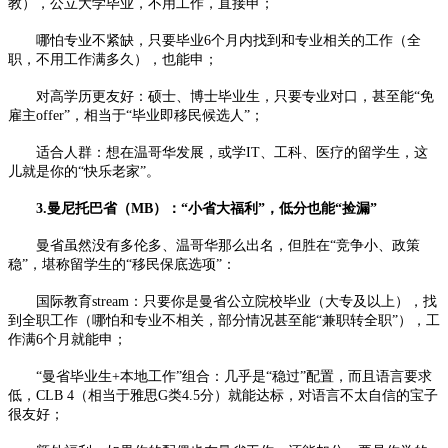
教），公立大学毕业，不用工作，直接申；​
哪怕专业不紧缺，只要毕业6个月内找到和专业相关的工作（全
职，不用工作满多久），也能申；​
对高学历更友好：硕士、博士毕业生，只要专业对口，甚至能“免
雇主offer”，相当于“毕业即移民候选人”；​
适合人群：想在温哥华发展，或学IT、工科、医疗的留学生，这
儿就是你的“快乐老家”。​
3.曼尼托巴省（MB）：“小省大福利”，低分也能“捡漏”​
曼省虽然没有多伦多、温哥华那么出名，但胜在“竞争小、政策
稳”，堪称留学生的“移民保底选项”：​
国际教育stream：只要你是曼省公立院校毕业（大专及以上），找
到全职工作（哪怕和专业不相关，部分情况甚至能“兼职转全职”），工
作满6个月就能申；​
“曼省毕业生+本地工作”组合：几乎是“稳过”配置，而且语言要求
低，CLB 4（相当于雅思G类4.5分）就能达标，对语言不太自信的宝子
很友好；​