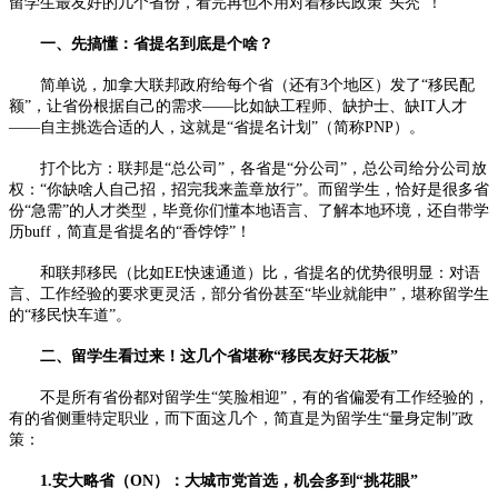
留学生最友好的几个省份，看完再也不用对着移民政策“头秃”！​
一、先搞懂：省提名到底是个啥？​
简单说，加拿大联邦政府给每个省（还有3个地区）发了“移民配
额”，让省份根据自己的需求——比如缺工程师、缺护士、缺IT人才
——自主挑选合适的人，这就是“省提名计划”（简称PNP）。​
打个比方：联邦是“总公司”，各省是“分公司”，总公司给分公司放
权：“你缺啥人自己招，招完我来盖章放行”。而留学生，恰好是很多省
份“急需”的人才类型，毕竟你们懂本地语言、了解本地环境，还自带学
历buff，简直是省提名的“香饽饽”！​
和联邦移民（比如EE快速通道）比，省提名的优势很明显：对语
言、工作经验的要求更灵活，部分省份甚至“毕业就能申”，堪称留学生
的“移民快车道”。​
二、留学生看过来！这几个省堪称“移民友好天花板”​
不是所有省份都对留学生“笑脸相迎”，有的省偏爱有工作经验的，
有的省侧重特定职业，而下面这几个，简直是为留学生“量身定制”政
策：​
1.安大略省（ON）：大城市党首选，机会多到“挑花眼”​