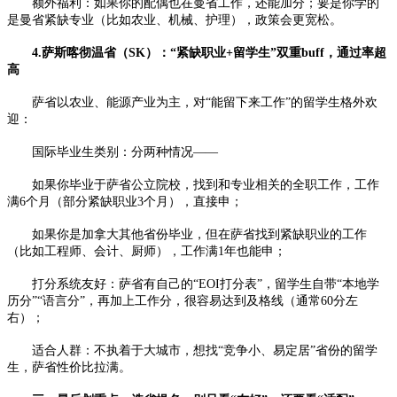
额外福利：如果你的配偶也在曼省工作，还能加分；要是你学的
是曼省紧缺专业（比如农业、机械、护理），政策会更宽松。​
4.萨斯喀彻温省（SK）：“紧缺职业+留学生”双重buff，通过率超
高​
萨省以农业、能源产业为主，对“能留下来工作”的留学生格外欢
迎：​
国际毕业生类别：分两种情况——​
如果你毕业于萨省公立院校，找到和专业相关的全职工作，工作
满6个月（部分紧缺职业3个月），直接申；​
如果你是加拿大其他省份毕业，但在萨省找到紧缺职业的工作
（比如工程师、会计、厨师），工作满1年也能申；​
打分系统友好：萨省有自己的“EOI打分表”，留学生自带“本地学
历分”“语言分”，再加上工作分，很容易达到及格线（通常60分左
右）；​
适合人群：不执着于大城市，想找“竞争小、易定居”省份的留学
生，萨省性价比拉满。​