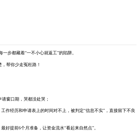
一步都藏着“一不小心就返工”的陷阱。​
，帮你少走冤枉路！​
请窗口期，哭都没处哭；​
工作经历和申请表上的时间对不上，被判定“信息不实”，直接留下不良
好提前6个月准备，让资金流水“看起来自然点”。​