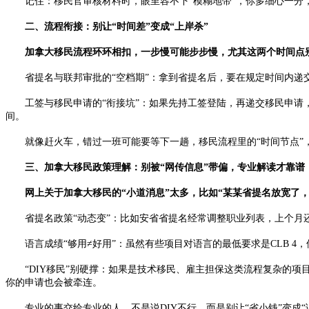
记住：移民官审核材料时，眼里容不下“模糊地带”，你多细心一分，
二、流程衔接：别让“时间差”变成“上岸杀”​
加拿大移民流程环环相扣，一步慢可能步步慢，尤其这两个时间点别
省提名与联邦审批的“空档期”：拿到省提名后，要在规定时间内递交联
工签与移民申请的“衔接坑”：如果先持工签登陆，再递交移民申请，
间。​
就像赶火车，错过一班可能要等下一趟，移民流程里的“时间节点”，比
三、加拿大移民政策理解：别被“网传信息”带偏，专业解读才靠谱​
网上关于加拿大移民的“小道消息”太多，比如“某某省提名放宽了，随
省提名政策“动态变”：比如安省省提名经常调整职业列表，上个月还在
语言成绩“够用≠好用”：虽然有些项目对语言的最低要求是CLB 4，
“DIY移民”别硬撑：如果是技术移民、雇主担保这类流程复杂的项目
你的申请也会被牵连。​
专业的事交给专业的人，不是说DIY不行，而是别让“省小钱”变成“