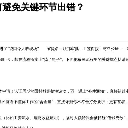
何避免关键环节出错？
了“绕口令大赛现场”——省提名、联邦审批、工签衔接、材料公证……每
卡，却在流程衔接上“掉了链子”。下面把移民流程里的关键坑点扒清楚
申请！认证周期常因材料完整性波动，万一遇上“补件通知”，直接错过申
民官看不懂你工作的“含金量”，直接怀疑你不符合打分要求；更有甚者，
比如工资流水、理财收益证明），临时大额转账会被怀疑“借钱充数”，最