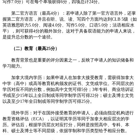
写作7.0分）可在每个单项获得6分，四项总计24分。​
第二官方语言（最高4分）：若申请人除了第一官方语言外，还掌
握第二官方语言，并且在听、说、读、写四个方面均达到CLB 5级（如
英语雅思听力5.0分、阅读4.0分、写作5.0分、口语5.0分；法语相应水
平），则可获得4分的额外加分。这对于具备双语能力的申请人来说，
是提升总分数的一个途径。​
（二）教育（最高25分）​
教育背景也是重要的评分因素之一，反映了申请人的知识储备和
学习能力。​
加拿大境内学历：如果申请人在加拿大接受教育，需获得加拿大
中学（高中）或高等教育机构颁发的证书、文凭或学位。不同层次的
学历对应不同的分数，例如高中文凭可得5分；3年专科、商业培训证
书或至少15年以上全日制或等同学制学历可得22分；硕士及博士文凭
以及至少17年全日制或等同学制学历可得25分。​
境外学历：对于在国外接受教育的申请人，必须由指定机构进行
教育资格评估（ECA），以证明其学历等同于加拿大相应层次的学
历。评估后，根据学历层次对应打分，同样是按照高中、专科、本
科、硕士及博士等不同层级，依据学制和学历类型给予相应分数。​