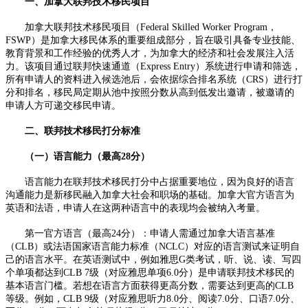
一、加拿大联邦技术移民项目
加拿大联邦技术移民项目（Federal Skilled Worker Program，
FSWP）是加拿大移民体系的重要组成部分，旨在吸引具备专业技能、
教育背景和工作经验的优秀人才，为加拿大的经济和社会发展注入活
力。该项目通过联邦快速通道（Express Entry）系统进行申请和筛选，
所有申请人的资料进入候选池后，会依据综合排名系统（CRS）进行打
分和排名，移民局定期从池中按照分数从高到低发出邀请，被邀请的
申请人方可递交移民申请。​
二、联邦技术移民打分标准
（一）语言能力（最高28分）​
语言能力在联邦技术移民打分中占据重要地位，因为良好的语言
沟通能力是新移民融入加拿大社会和职场的基础。加拿大官方语言为
英语和法语，申请人在这两种语言中的表现均会被纳入考量。​
第一官方语言（最高24分）：申请人需通过加拿大语言基准
（CLB）或法语国家语言能力标准（NCLC）对应的语言测试来证明自
己的语言水平。在英语测试中，例如雅思G类考试，听、说、读、写四
个单项都达到CLB 7级（对应雅思单项6.0分）是申请联邦技术移民的
基本语言门槛。若想在语言方面获得更高分数，需要达到更高的CLB
等级。例如，CLB 9级（对应雅思听力8.0分、阅读7.0分、口语7.0分、