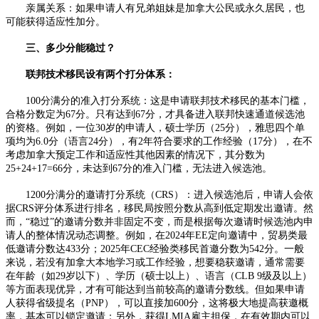
亲属关系：如果申请人有兄弟姐妹是加拿大公民或永久居民，也
可能获得适应性加分。​
三、多少分能稳过？​
联邦技术移民设有两个打分体系：​
100分满分的准入打分系统：这是申请联邦技术移民的基本门槛，
合格分数定为67分。只有达到67分，才具备进入联邦快速通道候选池
的资格。例如，一位30岁的申请人，硕士学历（25分），雅思四个单
项均为6.0分（语言24分），有2年符合要求的工作经验（17分），在不
考虑加拿大预定工作和适应性其他因素的情况下，其分数为
25+24+17=66分，未达到67分的准入门槛，无法进入候选池。​
1200分满分的邀请打分系统（CRS）：进入候选池后，申请人会依
据CRS评分体系进行排名，移民局按照分数从高到低定期发出邀请。然
而，“稳过”的邀请分数并非固定不变，而是根据每次邀请时候选池内申
请人的整体情况动态调整。例如，在2024年EE定向邀请中，贸易类最
低邀请分数达433分；2025年CEC经验类移民首邀分数为542分。一般
来说，若没有加拿大本地学习或工作经验，想要稳获邀请，通常需要
在年龄（如29岁以下）、学历（硕士以上）、语言（CLB 9级及以上）
等方面表现优异，才有可能达到当前较高的邀请分数线。但如果申请
人获得省级提名（PNP），可以直接加600分，这将极大地提高获邀概
率，基本可以锁定邀请；另外，获得LMIA雇主担保，在有效期内可以