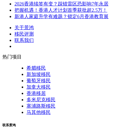
2026香港续签有变？踩错雷区恐影响7年永居
把握机遇！香港人才计划首季获批超2.5万！
新港人家庭升学有难题？锁定6月香港教育展
关于景鸿
移民评测
联系我们
热门项目
希腊移民
新加坡移民
葡萄牙移民
加拿大移民
香港移居
多米尼克移民
塞浦路斯移民
马其他移民
联系景鸿