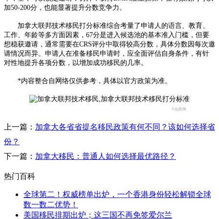
加50-200分，也能显著提升分数竞争力。​
加拿大联邦技术移民打分标准综合考量了申请人的语言、教育、
工作、年龄等多方面因素，67分是进入候选池的基本准入门槛，但要
想稳获邀请，通常需要在CRS评分中取得较高分数，具体分数因每次邀
请情况而异。申请人在准备移民申请时，应全面评估自身条件，有针
对性地提升各项分数，以增加成功移民的几率。
*内容整合自网络仅供参考，具体以官方政策为准。
©包图网
上一篇：
加拿大各省省提名移民政策有何不同？该如何选择省
份？
下一篇：
加拿大移民：普通人如何选择最优路径？
热门百科
全球第二！权威榜单出炉，一个香港身份轻松解锁全球
数一数二优势！
美国移民排期出炉；这三国不再免签爱尔兰