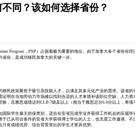
何不同？该如何选择省份？
 Nominee Program，PNP）占据着极为重要的地位。由于加拿大各
的省份，是成功移民加拿大的关键一步。
吸引高技能人才，以满足其多元化产业的需求。该省的省提名计划（Ontario 
需证明在当地劳动力市场难以找到合适的人才来填补该职位空缺。人力资
，且雅思成绩达到CLB 7级及以上（相当于雅思总分6.0分以上，单项不
国际学生雇主担保类别，适合在安省完成学业并获得工作机会的应届毕业
用于已从符合条件的安省大学获得博士学位的人士，也无需工作邀请。不
往只有成绩优异、综合背景突出的学生才更具优势。