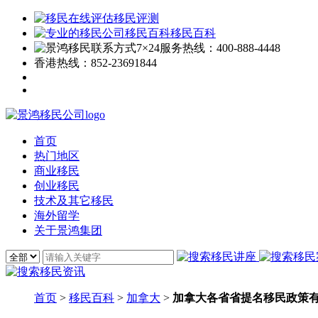
移民评测
移民百科
7×24服务热线：
400-888-4448
香港热线：
852-23691844
首页
热门地区
商业移民
创业移民
技术及其它移民
海外留学
关于景鸿集团
首页
>
移民百科
>
加拿大
>
加拿大各省省提名移民政策