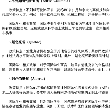
2.不列颠哥伦比亚省（British Columbia）
政策特点：不列颠哥伦比亚省（简称BC省）是加拿大的高科技和自然
领域的专业人才。例如，对于软件工程师、机械工程师、注册护士等职
国际学生相关政策：国际毕业生类别为在BC省内完成学业的国际学生
拥有BC院校自然、应用或健康科学硕士或博士学位的毕业生，这为相
非易事。
3.魁北克省（Quebec）
政策特点：魁北克省拥有独立于其他省份的移民体系，其移民政策高度
如通过法语水平测试达到B2及以上级别。此外，魁北克经验类移民计划
国际学生相关政策：对于国际学生而言，如果在魁北克省的合格机构获
说，需要投入大量时间和精力学习法语，以满足移民申请条件。而且，
4.阿尔伯塔省（Alberta）
政策特点：阿尔伯塔省的移民政策通过阿尔伯塔省提名计划（AIP）
术工人提供移民途径，要求申请人获得阿尔伯塔省雇主的全职工作邀请
国际学生相关政策：针对国际学生，阿尔伯塔省设有国际学生类别以
望在该省创业的应届毕业生。例如，工程、技术和医疗保健领域的毕业