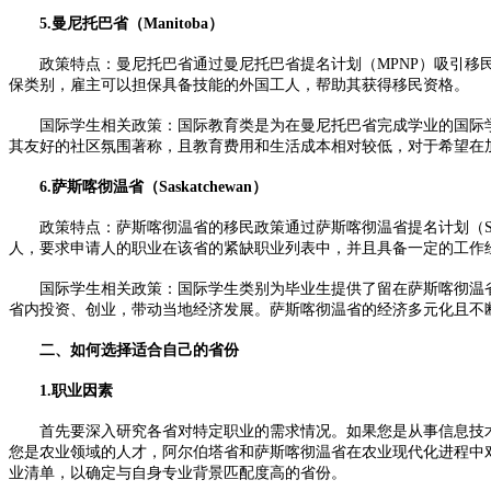
5.曼尼托巴省（Manitoba）
政策特点：曼尼托巴省通过曼尼托巴省提名计划（MPNP）吸引移民
保类别，雇主可以担保具备技能的外国工人，帮助其获得移民资格。
国际学生相关政策：国际教育类是为在曼尼托巴省完成学业的国际学
其友好的社区氛围著称，且教育费用和生活成本相对较低，对于希望在
6.萨斯喀彻温省（Saskatchewan）
政策特点：萨斯喀彻温省的移民政策通过萨斯喀彻温省提名计划（SI
人，要求申请人的职业在该省的紧缺职业列表中，并且具备一定的工作
国际学生相关政策：国际学生类别为毕业生提供了留在萨斯喀彻温省
省内投资、创业，带动当地经济发展。萨斯喀彻温省的经济多元化且不
二、如何选择适合自己的省份
1.职业因素
首先要深入研究各省对特定职业的需求情况。如果您是从事信息技术
您是农业领域的人才，阿尔伯塔省和萨斯喀彻温省在农业现代化进程中
业清单，以确定与自身专业背景匹配度高的省份。