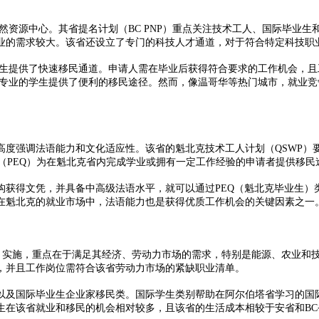
资源中心。其省提名计划（BC PNP）重点关注技术工人、国际毕业生
业的需求较大。该省还设立了专门的科技人才通道，对于符合特定科技职
提供了快速移民通道。申请人需在毕业后获得符合要求的工作机会，且工
关专业的学生提供了便利的移民途径。然而，像温哥华等热门城市，就业
强调法语能力和文化适应性。该省的魁北克技术工人计划（QSWP）
（PEQ）为在魁北克省内完成学业或拥有一定工作经验的申请者提供移民
得文凭，并具备中高级法语水平，就可以通过PEQ（魁北克毕业生）
在魁北克的就业市场中，法语能力也是获得优质工作机会的关键因素之一
实施，重点在于满足其经济、劳动力市场的需求，特别是能源、农业和
，并且工作岗位需符合该省劳动力市场的紧缺职业清单。
及国际毕业生企业家移民类。国际学生类别帮助在阿尔伯塔省学习的国际
生在该省就业和移民的机会相对较多，且该省的生活成本相较于安省和B