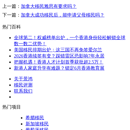
上一篇：
加拿大移民雅思有要求吗？
下一篇：
加拿大成功移民后，能申请父母移民吗？
热门百科
全球第二！权威榜单出炉，一个香港身份轻松解锁全球
数一数二优势！
美国移民排期出炉；这三国不再免签爱尔兰
2026香港续签有变？踩错雷区恐影响7年永居
把握机遇！香港人才计划首季获批超2.5万！
新港人家庭升学有难题？锁定6月香港教育展
关于景鸿
移民评测
联系我们
热门项目
希腊移民
新加坡移民
葡萄牙移民