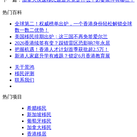
热门百科
全球第二！权威榜单出炉，一个香港身份轻松解锁全球
数一数二优势！
美国移民排期出炉；这三国不再免签爱尔兰
2026香港续签有变？踩错雷区恐影响7年永居
把握机遇！香港人才计划首季获批超2.5万！
新港人家庭升学有难题？锁定6月香港教育展
关于景鸿
移民评测
联系我们
热门项目
希腊移民
新加坡移民
葡萄牙移民
加拿大移民
香港移居