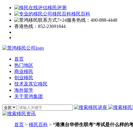
移民评测
移民百科
7×24服务热线：
400-888-4448
香港热线：
852-23691844
首页
热门地区
商业移民
创业移民
技术及其它移民
海外留学
关于景鸿集团
首页
>
移民百科
>
“港澳台华侨生联考”考试是什么样的