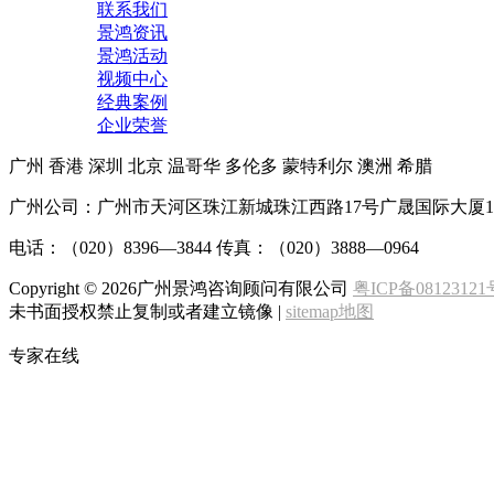
联系我们
景鸿资讯
景鸿活动
视频中心
经典案例
企业荣誉
广州
香港
深圳
北京
温哥华
多伦多
蒙特利尔
澳洲
希腊
广州公司：广州市天河区珠江新城珠江西路17号广晟国际大厦1
电话：（020）8396—3844 传真：（020）3888—0964
Copyright ©
2026广州景鸿咨询顾问有限公司
粤ICP备08123121
未书面授权禁止复制或者建立镜像 |
sitemap地图
专家在线