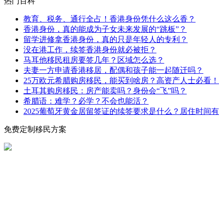
热门百科
教育、税务、通行全占！香港身份凭什么这么香？
香港身份，真的能成为子女未来发展的“跳板”？
留学进修拿香港身份，真的只是年轻人的专利？
没在港工作，续签香港身份就必被拒？
马耳他移民租房要签几年？区域怎么选？
夫妻一方申请香港移居，配偶和孩子能一起随迁吗？
25万欧元希腊购房移民，能买到啥房？高资产人士必看！
土耳其购房移民：房产能卖吗？身份会“飞”吗？
希腊语：难学？必学？不会也能活？
2025葡萄牙黄金居留签证的续签要求是什么？居住时间
免费定制移民方案