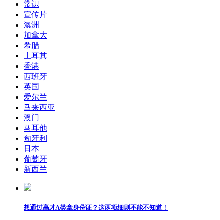
常识
宣传片
澳洲
加拿大
希腊
土耳其
香港
西班牙
英国
爱尔兰
马来西亚
澳门
马耳他
匈牙利
日本
葡萄牙
新西兰
想通过高才A类拿身份证？这两项细则不能不知道！