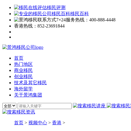
移民评测
移民百科
7×24服务热线：
400-888-4448
香港热线：
852-23691844
首页
热门地区
商业移民
创业移民
技术及其它移民
海外留学
关于景鸿集团
首页
>
视频中心
>
香港
>