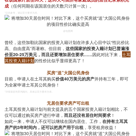
成
（任何同期在该国居住的天数只计算一次）。
*仅供参考，请以官方要求为准。
@包图网
曾经，这些加勒比国家的投资入籍计划在许多人心目中以“性比价比
高、自由度高”而著称。但目前，
这些国家的投资入籍计划已普遍涨
价至20-25万美元，而且还要增加居住要求……
因此对比下来，
土耳
其投资入籍计划
的性价比似乎显得更高了！
买房“送”大国公民身份
目前，申请人在土耳其购买
价值40万美元的房产
并持有三年，即可
为全家申请土耳其公民身份！
*详情请咨询景鸿顾问。具体以官方要求为准。
无居住要求房产可出租
土耳其投资入籍计划与前文提及的五个国家投资入籍计划相比，不
仅可以通过购买房产进行申请，
而且还没有居住时间要求
！
如此一来，申请人不仅可以继续在国内居住、工作，
在持有土耳其
房产的3年时间内，还可以把房产用于出租
，享受租房收益！