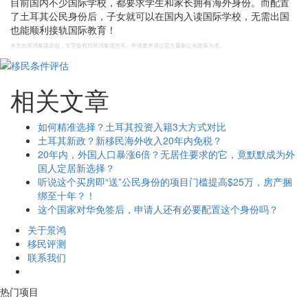
目前国内不少国际学校，都要求学生和家长拥有海外身份。而配置
了土耳其公民身份后，子女就可以在国内入读国际学校，无需出国
也能顺利接轨国际教育！
本文由景鸿集团原创，文字版权归景鸿集团所有。申请要求请以官方最新公布政策为准。
相关文章
如何精准选择？土耳其投资入籍3大方式对比
土耳其新政？新移民海外收入20年内免税？
20年内，外国人口暴涨6倍？无居住要求的它，竟默默成为外
国人定居新选择？
听说这个买房即“送”公民身份的项目门槛提高$25万，房产捆
绑至十年？！
这个国家对华免签后，申请人还有必要配置这个身份吗？
关于景鸿
移民评测
联系我们
热门项目