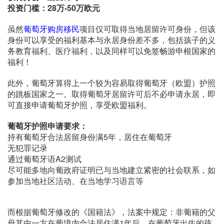
投资门槛：28万-50万欧元
虽然
葡萄牙购房移民
项目仅可取得当地居留许可身份，但该
身份可以享受的福利基本与永居身份差不多，包括孩子的义
务教育福利、医疗福利，以及同样可以免签畅游申根国家的
福利！
此外，葡萄牙算得上一个较为容易取得葡萄牙（欧盟）护照
的跳板国家之一。取得葡萄牙居留许可后不必申请永居，即
可直接申请葡萄牙护照，享受欧盟福利。
葡萄牙护照申请要求：
持有葡萄牙合法居留身份满5年，居住在葡萄牙
无犯罪记录
通过葡萄牙语A2测试
尽可能多地向葡政府证明已与当地建立紧密的社会联系，如
参加当地社区活动、在当地学习语言等
而根据葡萄牙修改的《国籍法》，法案中规定：非葡籍的父
母其中一方在葡境内合法居住满1年后，在葡萄牙出生的孩