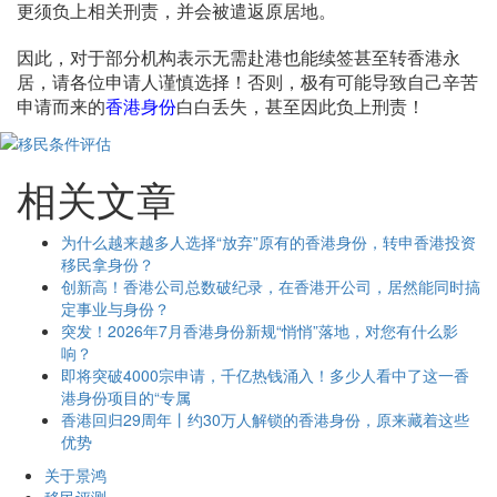
更须负上相关刑责，并会被遣返原居地。
因此，对于部分机构表示无需赴港也能续签甚至转香港永
居，请各位申请人谨慎选择！否则，极有可能导致自己辛苦
申请而来的
香港身份
白白丢失，甚至因此负上刑责！
相关文章
为什么越来越多人选择“放弃”原有的香港身份，转申香港投资
移民拿身份？
创新高！香港公司总数破纪录，在香港开公司，居然能同时搞
定事业与身份？
突发！2026年7月香港身份新规“悄悄”落地，对您有什么影
响？
即将突破4000宗申请，千亿热钱涌入！多少人看中了这一香
港身份项目的“专属
香港回归29周年丨约30万人解锁的香港身份，原来藏着这些
优势
关于景鸿
移民评测