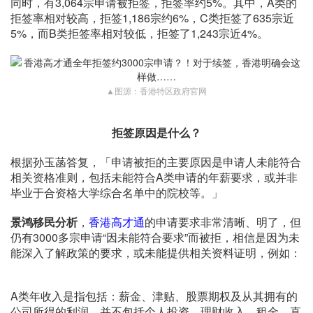
同时，有3,064宗申请被拒签，拒签率约5%。其中，A类的
拒签率相对较高，拒签1,186宗约6%，C类拒签了635宗近
5%，而B类拒签率相对较低，拒签了1,243宗近4%。
▲图源：香港特区政府官网
拒签原因是什么？
根据孙玉菡答复，「申请被拒的主要原因是申请人未能符合
相关资格准则，包括未能符合A类申请的年薪要求，或并非
毕业于合资格大学综合名单中的院校等。」
景鸿移民分析
，
香港高才通
的申请要求非常清晰、明了，但
仍有3000多宗申请“因未能符合要求”而被拒，相信是因为未
能深入了解政策的要求，或未能提供相关资料证明，例如：
A类年收入是指包括：薪金、津贴、股票期权及从其拥有的
公司所得的利润，并不包括个人投资、理财收入、租金、直