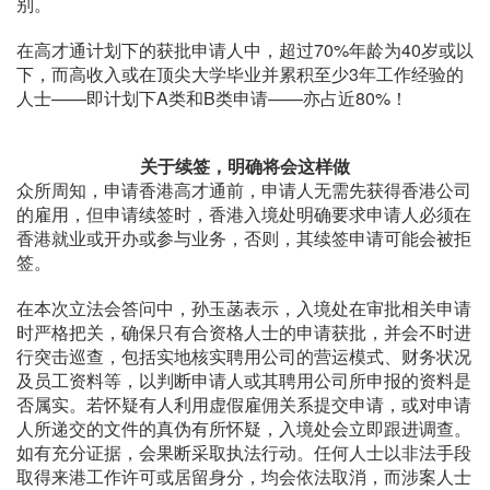
别。
在高才通计划下的获批申请人中，超过70%年龄为40岁或以
下，而高收入或在顶尖大学毕业并累积至少3年工作经验的
人士——即计划下A类和B类申请——亦占近80%！
关于续签，明确将会这样做
众所周知，申请香港高才通前，申请人无需先获得香港公司
的雇用，但申请续签时，香港入境处明确要求申请人必须在
香港就业或开办或参与业务，否则，其续签申请可能会被拒
签。
在本次立法会答问中，孙玉菡表示，入境处在审批相关申请
时严格把关，确保只有合资格人士的申请获批，并会不时进
行突击巡查，包括实地核实聘用公司的营运模式、财务状况
及员工资料等，以判断申请人或其聘用公司所申报的资料是
否属实。若怀疑有人利用虚假雇佣关系提交申请，或对申请
人所递交的文件的真伪有所怀疑，入境处会立即跟进调查。
如有充分证据，会果断采取执法行动。任何人士以非法手段
取得来港工作许可或居留身分，均会依法取消，而涉案人士