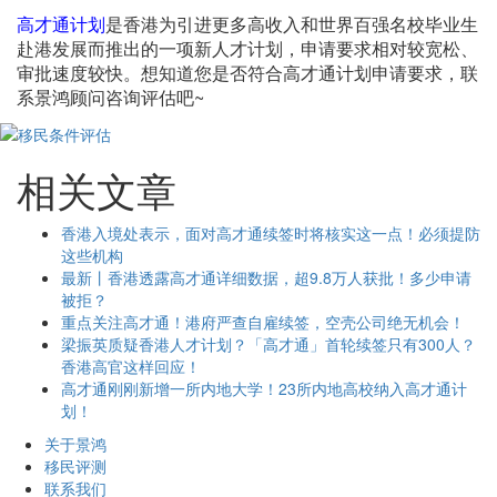
高才通计划
是香港为引进更多高收入和世界百强名校毕业生
赴港发展而推出的一项新人才计划，申请要求相对较宽松、
审批速度较快。想知道您是否符合高才通计划申请要求，联
系景鸿顾问咨询评估吧~
相关文章
香港入境处表示，面对高才通续签时将核实这一点！必须提防
这些机构
最新丨香港透露高才通详细数据，超9.8万人获批！多少申请
被拒？
重点关注高才通！港府严查自雇续签，空壳公司绝无机会！
梁振英质疑香港人才计划？「高才通」首轮续签只有300人？
香港高官这样回应！
高才通刚刚新增一所内地大学！23所内地高校纳入高才通计
划！
关于景鸿
移民评测
联系我们