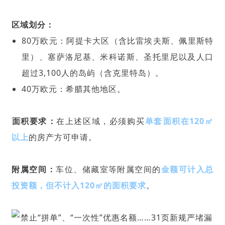
区域划分‌：
‌80万欧元‌：
阿提卡大区
（含比雷埃夫斯、佩里斯特
里）、塞萨洛尼基、米科诺斯、
圣托里尼
以及人口
超过3,100人的岛屿（含克里特岛）。
‌40万欧元‌：希腊其他地区。
‌面积要求‌：
在上述区域，必须购买‌
单套‌面积在‌120㎡
以上‌
的房产方可申请。
‌附属空间‌：
车位、储藏室等附属空间的
金额可计入总
投资额，但‌不计入‌120㎡的面积要求
。