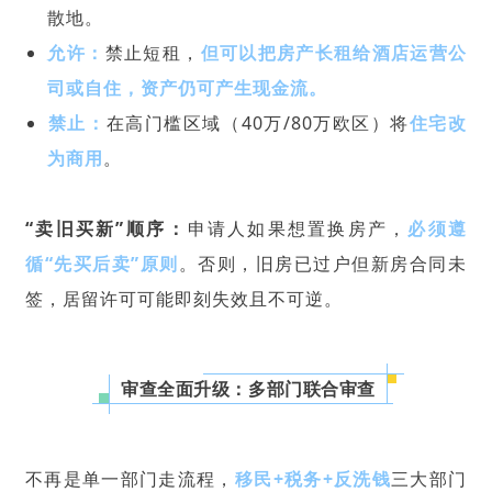
散地。
允许‌：
禁止短租，
但可以把房产长租给酒店运营公
司或自住
，资产仍可产生现金流。
禁止‌：
在高门槛区域（40万/80万欧区）将
住宅改
为商用
。
‌“卖旧买新”顺序‌：
申请人如果想置换房产，
必须遵
循‌“先买后卖”‌原则
。否则，旧房已过户但新房合同未
签，居留许可可能即刻失效且不可逆。
审查全面升级：多部门联合审查
不再是单一部门走流程，
移民+税务+反洗钱
三大部门