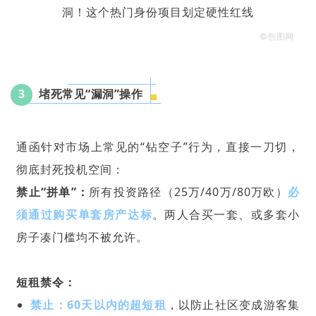
©包图网
3
堵死常见“漏洞”操作‌
通函针对市场上常见的“钻空子”行为，直接一刀切，
彻底封死投机空间：
‌禁止“拼单”‌：
所有投资路径（25万/40万/80万欧）
必
须通过购买‌单套房产‌达标
。两人合买一套、或多套小
房子凑门槛均不被允许。
‌短租禁令‌：
禁止‌：60天以内的超短租
，以防止社区变成游客集