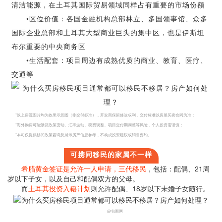
清洁能源，在土耳其国际贸易领域同样占有重要的市场份额
•
区位价值：各国金融机构总部林立、多国领事馆、众多
国际企业总部和土耳其大型商业巨头的集中区，也是伊斯坦
布尔重要的中央商务区
•
生活配套：项目周边有成熟优质的商业、教育、医疗、
交通等
*以上房源图片均为效果示意图（非交付标准），开发商保留修改权利，交付标准以房屋买卖合同为准；
*海外购房可能涉及政策变动、汇率波动、税费调整、项目交付期调整等风险，个人投资需谨慎；
*本司仅提供移民政策咨询及展示房产信息参考，不构成投资建议或销售要约。
可携同移民的家属不一样
希腊黄金签证是允许一人申请，三代移民
，包括：配偶、21周
岁以下子女，以及自己和配偶双方的父母。
而
土耳其投资入籍计划
则允许配偶、18岁以下未婚子女随行。
@包图网