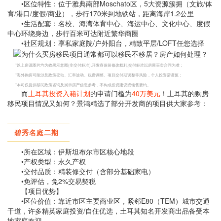
•区位特性：位于雅典南部Moschato区，5大资源簇拥（文旅/体
育/港口/度假/商业），步行170米到地铁站，距离海岸1.2公里
•生活配套：名校、海湾体育中心、海运中心、文化中心、度假
中心环绕身边，步行百米可达附近繁华商圈
•社区规划：享私家庭院/户外阳台，精致平层/LOFT任您选择
*以上房源图片均为效果示意图(非交付标准),开发商保留修改权利,交付标准以房屋买卖合同为准；
*海外购房可能涉及政策变动、汇率波动、税费调整、项目交付期调整等风险，个人投资需谨慎；
*本司仅提供移民政策咨询及展示房产信息参考，不构成投资建议或销售要约。
而
土耳其投资入籍计划
的申请门槛为
40万美元
！土耳其的购房
移民项目情况又如何？景鸿精选了部分开发商的项目供大家参考：
碧秀名庭二期
•所在区域：伊斯坦布尔市区核心地段
•产权类型：永久产权
•交付品质：精装修交付（含部分基础家电）
•免评估，免2%交易契税
【项目优势】
•区位价值：靠近市区主要商业区，紧邻E80（TEM）城市交通
干道，许多精英家庭投资/自住优选，土耳其知名开发商出品备受本
地家庭欢迎