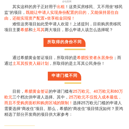
@包图网
其实这样的房子正好用于
出租
！这类买房移民、又不用坐“移民
监”的项目，
既能让申请人实现身份配置的目的，又能保持居住自
由，还能实现资产配置+坐享租金回报！
难怪这类项目如此受申请人欢迎！上述提到，目前购房类移民
项目主要
希腊
和
土耳其
两大项目，那么申请人该怎么选择呢？
所取得的身份不同
通过希腊黄金签证项目，所取得的是
希腊投资者永居身份
；而
通过
土耳其投资入籍计划
，所取得的是土耳其公民身份！
申请门槛不同
目前，
希腊黄金签证
的申请门槛有
25万欧元、40万欧元和80万
欧元
三个档次供申请人选择。其中，
25万欧元不仅投入成本最低，
而且不受购房面积和购房区域的限制！
选择25万欧元门槛的申请人
需要选择“商改住”项目。那么，希腊的“商改住”项目情况如何？景鸿
精选了部分开发商的项目供大家参考：