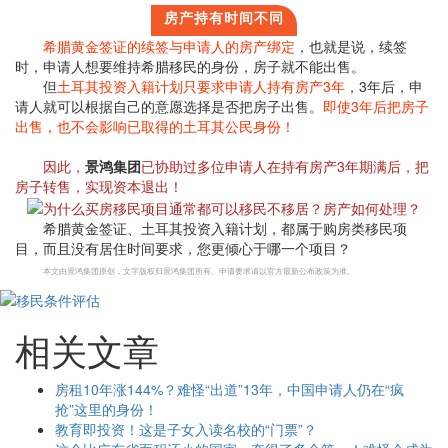
房产持有时间不同
希腊黄金签证的续签与申请人的房产绑定
，也就是说，续签
时，申请人想要维持希腊移民的身份，房子就不能出售。
但
土耳其投资入籍计划只要求申请人持有房产3年
，3年后，申
请人就可以根据自己的意愿选择是否把房子出售。
即使3年后把房子
出售，也不会影响已取得的土耳其公民身份！
因此，
景鸿集团
已协助过多位申请人在持有房产3年期满后，把
房子转售，实现资本退出！
希腊黄金签证、土耳其投资入籍计划，都属于购房类移民项
目，而且没有居住时间要求，您更倾心于哪一个项目？
本文由景鸿集团原创，文字版权归景鸿集团所有。申请要求请以官方最新公布政策为准。
相关文章
房租10年涨144%？难怪“出道”13年，中国申请人仍在“疯
抢”这里的身份！
教育即投资！这是子女入读名校的“门票”？