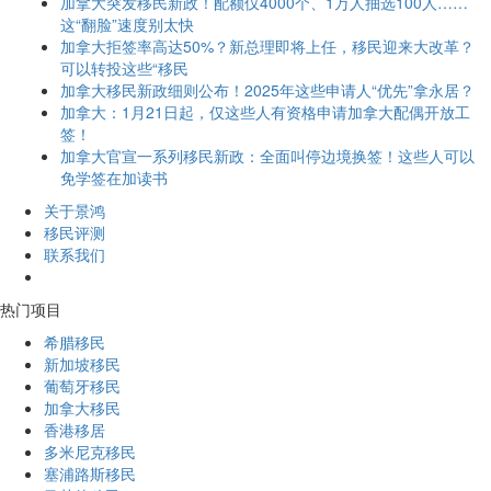
加拿大突发移民新政！配额仅4000个、1万人抽选100人……
这“翻脸”速度别太快
加拿大拒签率高达50%？新总理即将上任，移民迎来大改革？
可以转投这些“移民
加拿大移民新政细则公布！2025年这些申请人“优先”拿永居？
加拿大：1月21日起，仅这些人有资格申请加拿大配偶开放工
签！
加拿大官宣一系列移民新政：全面叫停边境换签！这些人可以
免学签在加读书
关于景鸿
移民评测
联系我们
热门项目
希腊移民
新加坡移民
葡萄牙移民
加拿大移民
香港移居
多米尼克移民
塞浦路斯移民