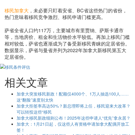
移民加拿大
，未必要只盯着安省、BC省这些热门的省份，
热门意味着移民竞争激烈、移民申请门槛更高。
萨省全省人口约117万，主要城市有里贾纳、萨斯卡通市
等，当地房价、租金和生活物价水平较低。再加上移民门槛
相对较低，萨省也逐渐成为了备受新移民青睐的定居省份。
数据显示，萨省与曼省并列为2022年加拿大新移民第五大
定居省份。
相关文章
加拿大突发移民新政！配额仅4000个、1万人抽选100人……
这“翻脸”速度别太快
加拿大拒签率高达50%？新总理即将上任，移民迎来大改革？
可以转投这些“移民
加拿大移民新政细则公布！2025年这些申请人“优先”拿永居？
加拿大：1月21日起，仅这些人有资格申请加拿大配偶开放工
签！