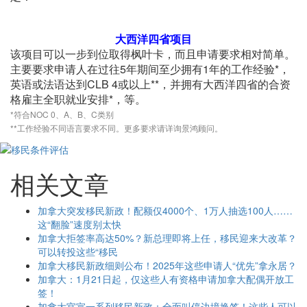
大西洋四省项目
该项目可以一步到位取得枫叶卡，而且申请要求相对简单。
主要要求申请人在过往5年期间至少拥有1年的工作经验*，
英语或法语达到CLB 4或以上**，并拥有大西洋四省的合资
格雇主全职就业安排*，等。
*符合NOC 0、A、B、C类别
**工作经验不同语言要求不同。更多要求请详询景鸿顾问。
相关文章
加拿大突发移民新政！配额仅4000个、1万人抽选100人……
这“翻脸”速度别太快
加拿大拒签率高达50%？新总理即将上任，移民迎来大改革？
可以转投这些“移民
加拿大移民新政细则公布！2025年这些申请人“优先”拿永居？
加拿大：1月21日起，仅这些人有资格申请加拿大配偶开放工
签！
加拿大官宣一系列移民新政：全面叫停边境换签！这些人可以