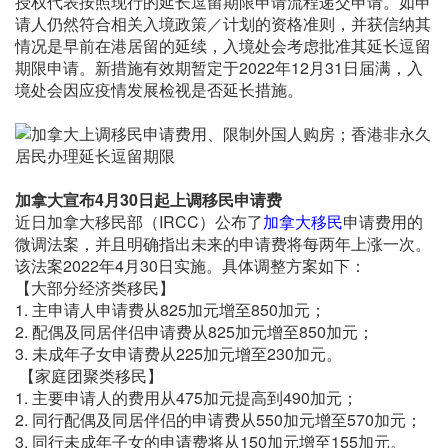
授权代表按照现行的延长逗留期限申请流程递交申请。如申
请人仍然符合相关入境政策／计划的资格准则，并获信纳其
情况是早前在港居留的延续，入境处会考虑批准其延长逗留
期限申请。新措施有效期暂定于2022年12月31日届满，入
境处会因应疫情发展检视是否延长措施。
加拿大宣布4月30日起上调移民申请费
近日加拿大移民部（IRCC）公布了
加拿大移民
申请费用的
微调法案，并且明确指出未来的申请费将每两年上涨一次。
该法案2022年4月30日实施。具体调整方案如下：
【大部分经济类移民】
1. 主申请人申请费从825加元增至850加元；
2. 配偶及同居伴侣申请费从825加元增至850加元；
3. 未成年子女申请费从225加元增至230加元。
【家庭团聚类移民】
1. 主要申请人的费用从475加元提高到490加元；
2. 同行配偶及同居伴侣的申请费从550加元增至570加元；
3. 同行未成年子女的申请费将从150加元增至155加元。